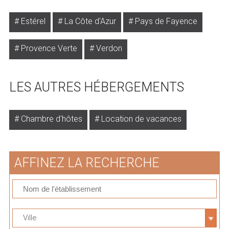
Estérel
La Côte d'Azur
Pays de Fayence
Provence Verte
Verdon
LES AUTRES HÉBERGEMENTS
Chambre d'hôtes
Location de vacances
AFFINEZ LA RECHERCHE
Ville