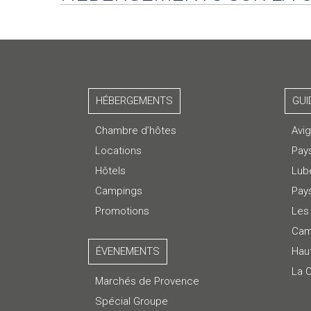
HÉBERGEMENTS
GUI
Chambre d’hôtes
Avi
Locations
Pay
Hôtels
Lub
Campings
Pays
Promotions
Les 
Cam
ÉVENEMENTS
Hau
La 
Marchés de Provence
Spécial Groupe