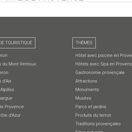
DE TOURISTIQUE
THÈMES
gnon
Hôtel avec piscine en Prov
s du Mont Ventoux
Hôtels avec Spa en Proven
eron
Gastronomie provençale
 d'Aix
Attractions
Alpilles
Monuments
argue
Musées
te Provence
Parcs et jardins
Côte d'Azur
Produits du terroir
Traditions provençales