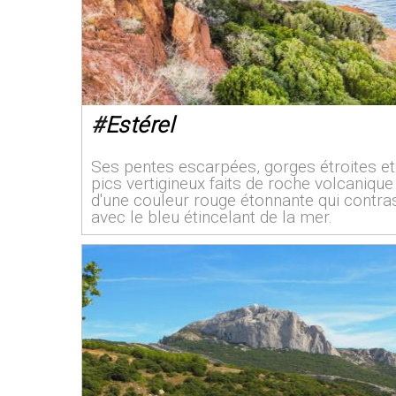
#
Estérel
Ses pentes escarpées, gorges étroites et
pics vertigineux faits de roche volcanique
d'une couleur rouge étonnante qui contra
avec le bleu étincelant de la mer.