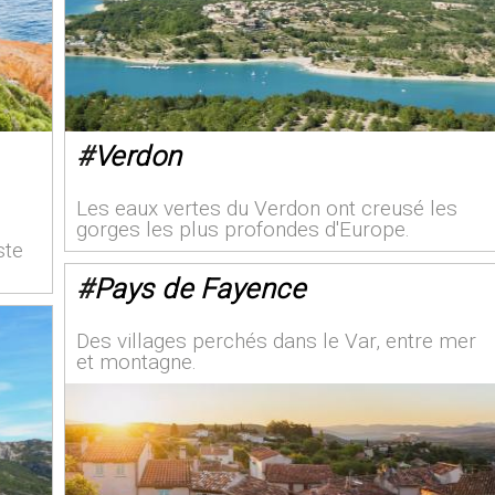
#
Verdon
Les eaux vertes du Verdon ont creusé les
gorges les plus profondes d'Europe.
ste
#
Pays de Fayence
Des villages perchés dans le Var, entre mer
et montagne.