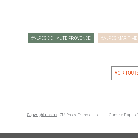
ALPES DE HAUTE PROVENCE
ALPES MARITIME
VOIR TOUT
Copyright photos
: ZM Photo, François Lochon - Gamma Rapho, 