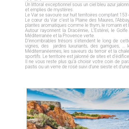
Un littoral exceptionnel sous un ciel bleu azur jalon
et emplies de mystères.
Le Var se savoure sur huit territoires comptant 15
Le cœur du Var c'est la Plaine des Maures, l'Abb
plantes aromatiques comme le thym, le romarin et 
Autour rayonnent la Dracénnie, L'Estérel, le Golf
Méditerranée et la Provence verte.
D'innombrables trésors s'étendent le long de cet
vignes, des jardins luxuriants, des garrigues, … 
Méditerranéennes, les saveurs du terroir et la chaleu
sportifs. Le territoire est jalonné de sites et d'édif
Il ne vous reste plus qu'à choisir votre coin de pa
pastis ou un verre de rosé suivi d'une sieste et d'u