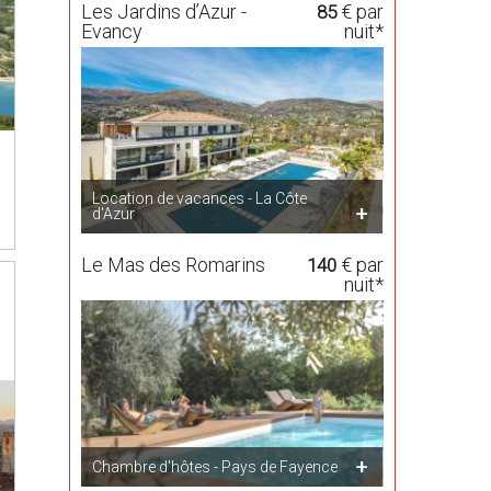
Les Jardins d’Azur -
€ par
85
Evancy
nuit*
Location de vacances - La Côte
d'Azur
Le Mas des Romarins
€ par
140
nuit*
Chambre d'hôtes - Pays de Fayence