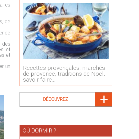
aires
s, de
vence
, des
es et
es et
er un
Recettes provençales, marchés
de provence, traditions de Noel,
savoir-faire...
DÉCOUVREZ
OÙ DORMIR ?