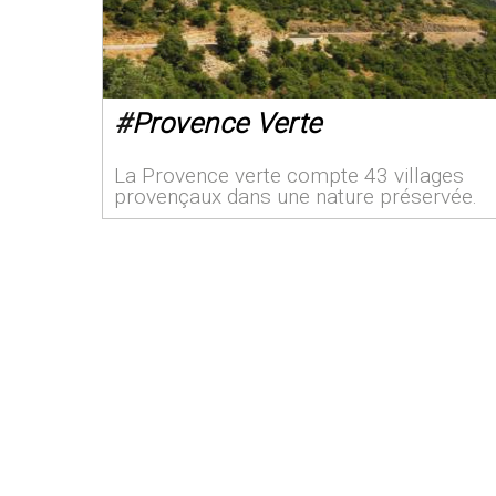
#
Provence Verte
La Provence verte compte 43 villages
provençaux dans une nature préservée.