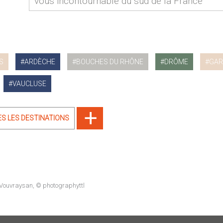
vous incontournable du sud de la France
S
ARDÈCHE
BOUCHES DU RHÔNE
DRÔME
GAR
VAUCLUSE
ES LES DESTINATIONS
Vouvraysan, © photographyttl