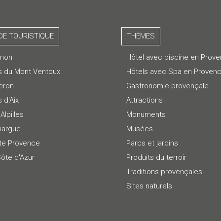
DE TOURISTIQUE
THÈMES
gnon
Hôtel avec piscine en Prov
s du Mont Ventoux
Hôtels avec Spa en Proven
eron
Gastronomie provençale
 d'Aix
Attractions
Alpilles
Monuments
argue
Musées
te Provence
Parcs et jardins
Côte d'Azur
Produits du terroir
Traditions provençales
Sites naturels