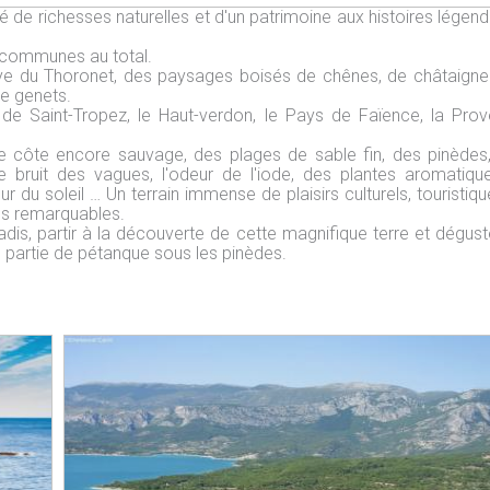
né de richesses naturelles et d'un patrimoine aux histoires légend
3 communes au total.
aye du Thoronet, des paysages boisés de chênes, de châtaigne
le genets.
e de Saint-Tropez, le Haut-verdon, le Pays de Faïence, la Pro
te côte encore sauvage, des plages de sable fin, des pinèdes
le bruit des vagues, l'odeur de l'iode, des plantes aromatiqu
r du soleil … Un terrain immense de plaisirs culturels, touristiqu
ices remarquables.
radis, partir à la découverte de cette magnifique terre et dégust
ne partie de pétanque sous les pinèdes.