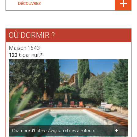
DÉCOUVREZ
OÙ DORMIR ?
Maison 1643
€ par nuit*
120
Chambre d'hôtes - Avignon et ses alentours