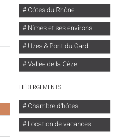
Côtes du Rhône
Nîmes et ses environs
Uzès & Pont du Gard
Vallée de la Cèze
HÉBERGEMENTS
Chambre d'hôtes
Location de vacances