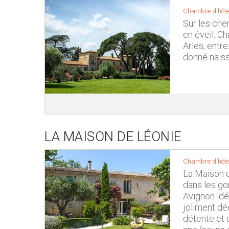
Chambre d'hôte
Sur les che
en éveil. C
Arles, entre
donné naiss
LA MAISON DE LÉONIE
Chambre d'hôte
La Maison d
dans les go
Avignon idé
joliment dé
détente et 