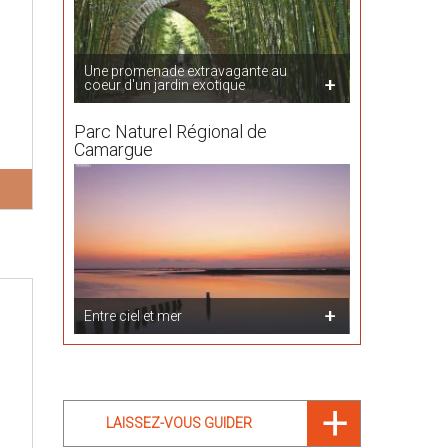
Une promenade extravagante au
coeur d'un jardin exotique
Parc Naturel Régional de
Camargue
Entre ciel et mer
LAISSEZ-VOUS GUIDER