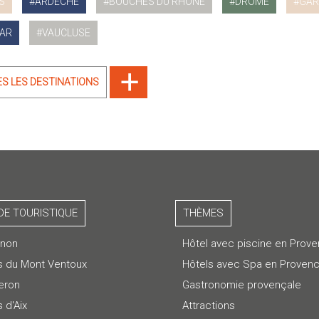
S
ARDÈCHE
BOUCHES DU RHÔNE
DRÔME
GAR
AR
VAUCLUSE
ES LES DESTINATIONS
DE TOURISTIQUE
THÈMES
gnon
Hôtel avec piscine en Prov
s du Mont Ventoux
Hôtels avec Spa en Proven
eron
Gastronomie provençale
 d'Aix
Attractions