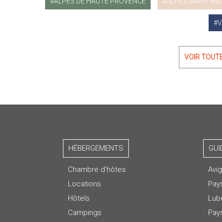
ALPES DE HAUTE PROVENCE
ALPES MARITIME
V
VOIR TOUT
HÉBERGEMENTS
GUI
Chambre d’hôtes
Avi
Locations
Pay
Hôtels
Lub
Campings
Pays