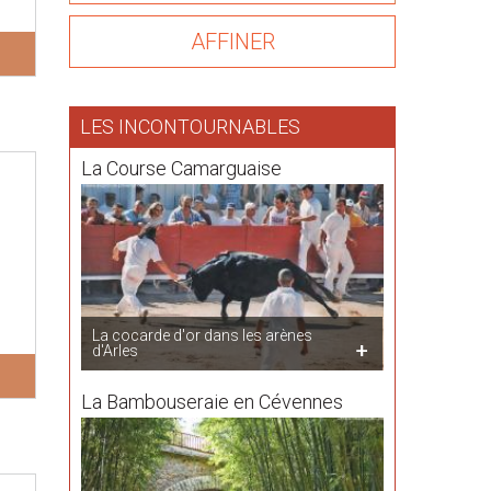
LES INCONTOURNABLES
La Course Camarguaise
La cocarde d'or dans les arènes
d'Arles
La Bambouseraie en Cévennes