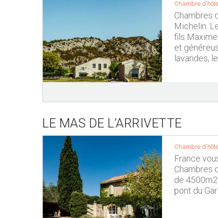
Chambre d'hôte
Chambres d'
Michelin. L
fils Maxim
et généreus
lavandes, l
LE MAS DE L’ARRIVETTE
Chambre d'hôte
France vou
Chambres d’
de 4500m2. 
pont du Gar