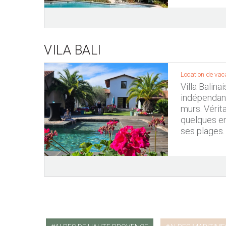
VILA BALI
Location de vac
Villa Balina
indépendant
murs. Vérit
quelques en
ses plages