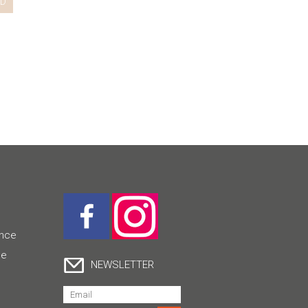
D
ence
ce
NEWSLETTER