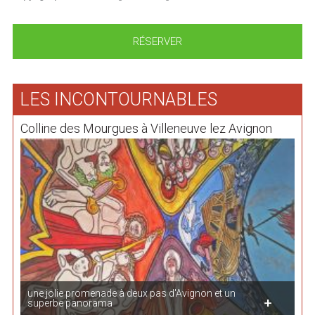
RÉSERVER
LES INCONTOURNABLES
Colline des Mourgues à Villeneuve lez Avignon
une jolie promenade à deux pas d'Avignon et un
superbe panorama