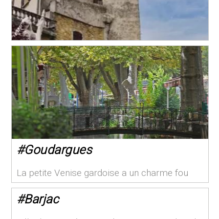
#
Goudargues
La petite Venise gardoise a un charme fou
#
Barjac