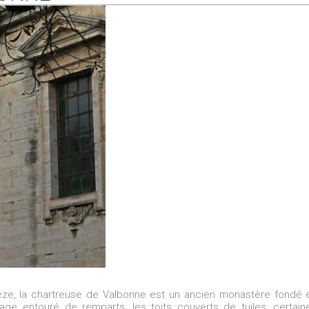
Cèze, la chartreuse de Valbonne est un ancien monastère fondé 
lage entouré de remparts, les toits couverts de tuiles, certain