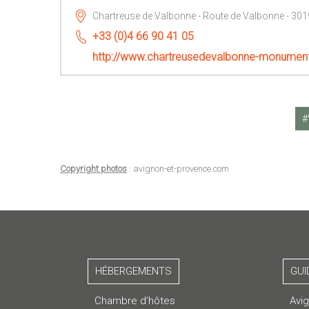
Chartreuse de Valbonne - Route de Valbonne - 301
+33 (0)4 66 90 41 05
http://www.chartreusedevalbonne-monumen
Copyright photos
: avignon-et-provence.com
HÉBERGEMENTS
GUI
Chambre d’hôtes
Avi