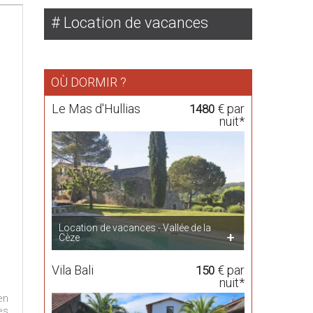
Location de vacances
OÙ DORMIR ?
Le Mas d'Hullias
€ par
1480
nuit*
Location de vacances - Vallée de la
Cèze
Vila Bali
€ par
150
nuit*
en
es