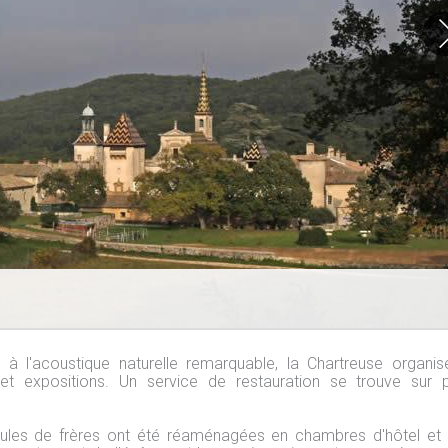
 à l'acoustique naturelle remarquable, la Chartreuse organis
 et expositions. Un service de restauration se trouve sur 
ellules de frères ont été réaménagées en chambres d'hôtel et