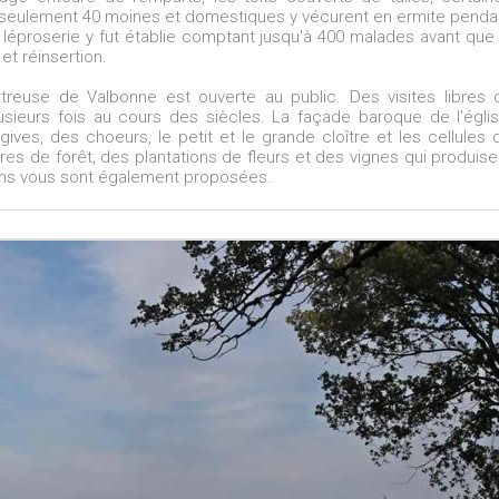
e seulement 40 moines et domestiques y vécurent en ermite penda
 léproserie y fut établie comptant jusqu'à 400 malades avant que 
et réinsertion.
rtreuse de Valbonne est ouverte au public. Des visites libres 
usieurs fois au cours des siècles. La façade baroque de l'églis
ives, des choeurs, le petit et le grande cloître et les cellules 
s de forêt, des plantations de fleurs et des vignes qui produise
ons vous sont également proposées.