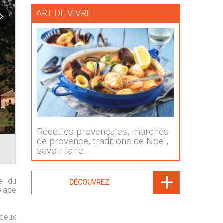
ART DE VIVRE
Recettes provençales, marchés
de provence, traditions de Noel,
savoir-faire...
e, du
DÉCOUVREZ
place
 deux