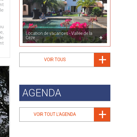
nt
le
ou
e,
Location de vacances - Vallée de la
de
Cèze
nt
VOIR TOUS
AGENDA
VOIR TOUT L'AGENDA