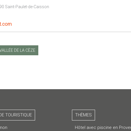
90 Saint-Paulet-de-Caisson
t.com
VALLÉE DE LA CÈZE
DE TOURISTIQUE
THÈMES
gnon
Hôtel avec piscine en Prov