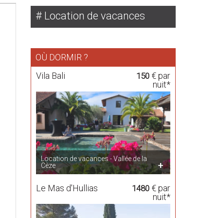
Location de vacances
OÙ DORMIR ?
Vila Bali
€ par
150
nuit*
Location de vacances - Vallée de la
Cèze
Le Mas d'Hullias
€ par
1480
nuit*