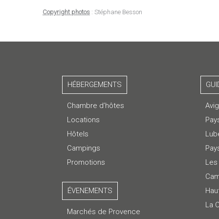
Copyright photos
: Stéphane Besson
HÉBERGEMENTS
GUI
Chambre d’hôtes
Avi
Locations
Pay
Hôtels
Lub
Campings
Pays
Promotions
Les 
Cam
ÉVENEMENTS
Hau
La 
Marchés de Provence