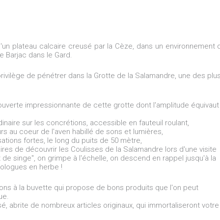
'un plateau calcaire creusé par la Cèze, dans un environnement 
e Barjac dans le Gard.
privilège de pénétrer dans la Grotte de la Salamandre, une des plu
verte impressionnante de cette grotte dont l'amplitude équivaut
aire sur les concrétions, accessible en fauteuil roulant,
rs au coeur de l'aven habillé de sons et lumières,
tions fortes, le long du puits de 50 mètre,
aires de découvrir les Coulisses de la Salamandre lors d'une visite
 de singe", on grimpe à l'échelle, on descend en rappel jusqu'à la
léologues en herbe !
ns à la buvette qui propose de bons produits que l'on peut
ue.
é, abrite de nombreux articles originaux, qui immortaliseront votre