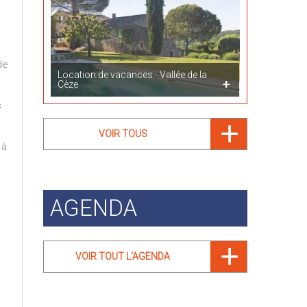
de
Location de vacances - Vallée de la
Cèze
s
VOIR TOUS
 à
AGENDA
VOIR TOUT L'AGENDA