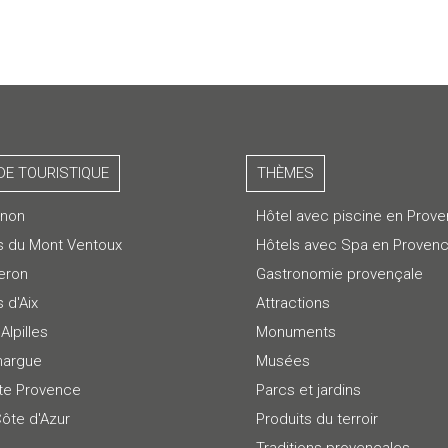
DE TOURISTIQUE
THÈMES
gnon
Hôtel avec piscine en Prov
s du Mont Ventoux
Hôtels avec Spa en Proven
eron
Gastronomie provençale
 d'Aix
Attractions
Alpilles
Monuments
argue
Musées
te Provence
Parcs et jardins
Côte d'Azur
Produits du terroir