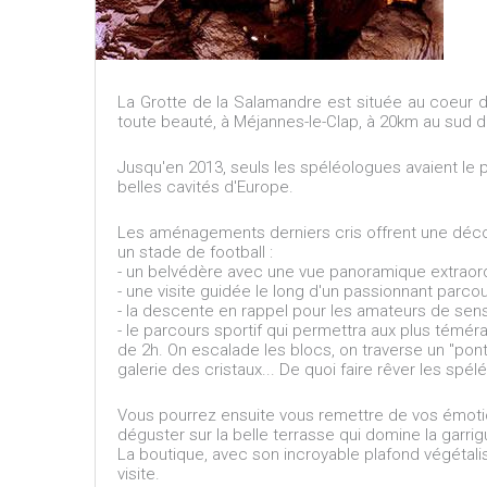
La Grotte de la Salamandre est située au coeur d
toute beauté, à Méjannes-le-Clap, à 20km au sud d
Jusqu'en 2013, seuls les spéléologues avaient le 
belles cavités d'Europe.
Les aménagements derniers cris offrent une décou
un stade de football :
- un belvédère avec une vue panoramique extraordin
- une visite guidée le long d'un passionnant parcou
- la descente en rappel pour les amateurs de sensa
- le parcours sportif qui permettra aux plus témér
de 2h. On escalade les blocs, on traverse un "pont
galerie des cristaux... De quoi faire rêver les spé
Vous pourrez ensuite vous remettre de vos émotio
déguster sur la belle terrasse qui domine la garrig
La boutique, avec son incroyable plafond végétalis
visite.