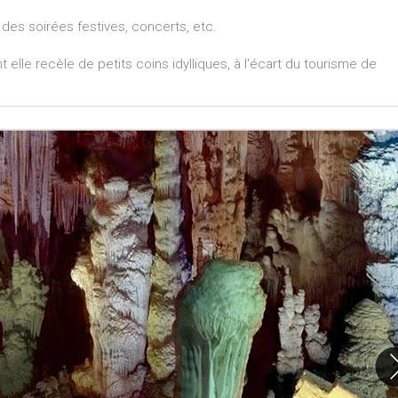
des soirées festives, concerts, etc.
t elle recèle de petits coins idylliques, à l'écart du tourisme de