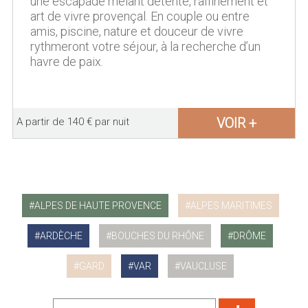
une escapade mêlant détente, raffinement et
art de vivre provençal. En couple ou entre
amis, piscine, nature et douceur de vivre
rythmeront votre séjour, à la recherche d’un
havre de paix.
VOIR +
A partir de 140 € par nuit
ALPES DE HAUTE PROVENCE
ALPES MARITIMES
ARDÈCHE
BOUCHES DU RHÔNE
DRÔME
GARD
VAR
VAUCLUSE