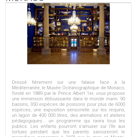
Dressé fièrement sur une falaise face à la
Méditerranée, le Musée Océanographique de Monaco,
fondé en 1889 par le Prince Albert 1er, vous propose
une immersion éblouissante dans le monde marin. 90
bassins, 350 espèces de poissons pour plus de 6000
espèces, une exposition sensorielle sur les requins,
un lagon de 400 000 litres, des animations et ateliers
pédagogiques... un programme qui ravira tous les
publics. Les enfants pourront s'amuser sur l'île aux
tortues pendant que les parents savoureront le