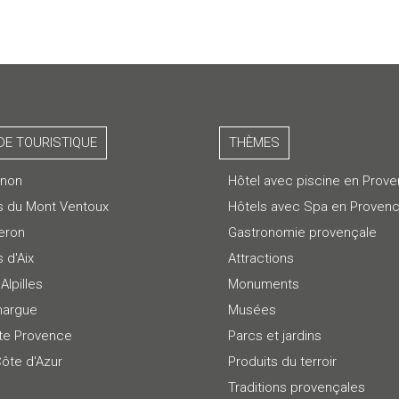
DE TOURISTIQUE
THÈMES
gnon
Hôtel avec piscine en Prov
s du Mont Ventoux
Hôtels avec Spa en Proven
eron
Gastronomie provençale
 d'Aix
Attractions
Alpilles
Monuments
argue
Musées
te Provence
Parcs et jardins
Côte d'Azur
Produits du terroir
Traditions provençales