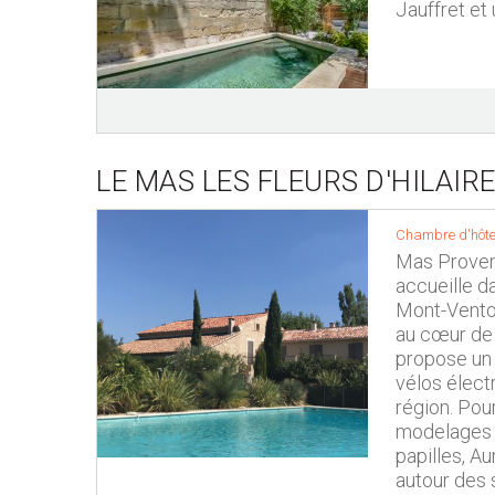
Jauffret et 
LE MAS LES FLEURS D'HILAIR
Chambre d'hôte
Mas Provenç
accueille d
Mont-Ventou
au cœur de 
propose un 
vélos élect
région. Pou
modelages e
papilles, A
autour des 