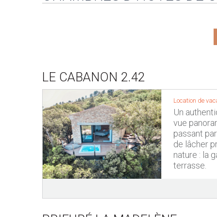
LE CABANON 2.42
Location de vac
Un authenti
vue panoram
passant pa
de lâcher p
nature : la 
terrasse.