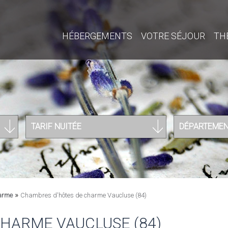
HÉBERGEMENTS
VOTRE SÉJOUR
TH
TARIF NUITÉE
DÉPARTEME
»
arme
Chambres d'hôtes de charme Vaucluse (84)
HARME VAUCLUSE (84)