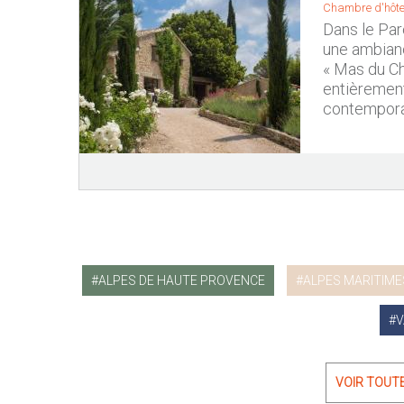
Chambre d'hôte
Dans le Par
une ambianc
« Mas du Ch
entièrement 
contempora
ALPES DE HAUTE PROVENCE
ALPES MARITIME
V
VOIR TOUT