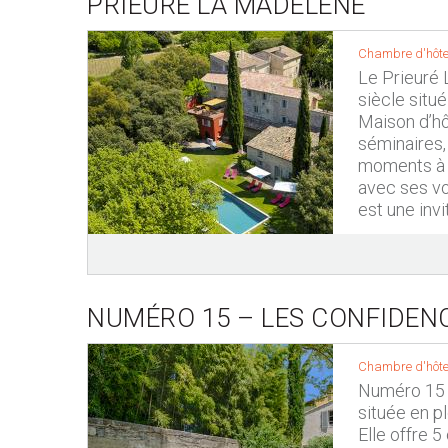
PRIEURÉ LA MADELÈNE
Chambre d'hôte
Le Prieuré 
siècle situ
Maison d’hô
séminaires,
moments à s
avec ses vo
est une invi
NUMÉRO 15 – LES CONFIDEN
Chambre d'hôte
Numéro 15 
située en p
Elle offre 