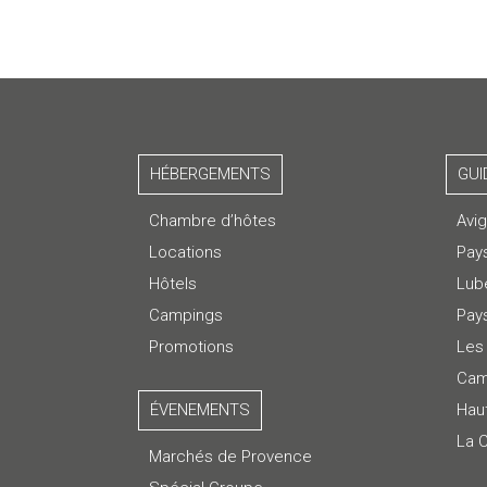
HÉBERGEMENTS
GUI
Chambre d’hôtes
Avi
Locations
Pay
Hôtels
Lub
Campings
Pays
Promotions
Les 
Cam
ÉVENEMENTS
Hau
La 
Marchés de Provence