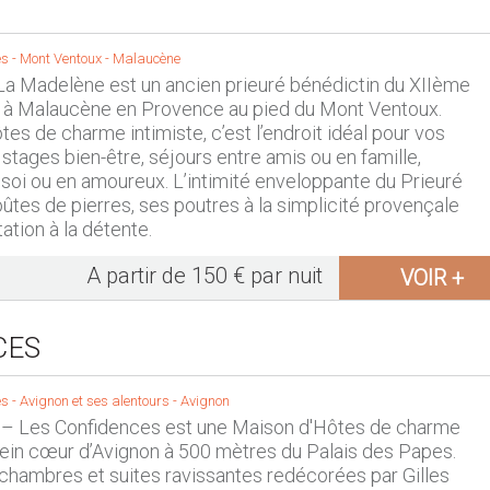
s -
Mont Ventoux
-
Malaucène
La Madelène est un ancien prieuré bénédictin du XIIème
é à Malaucène en Provence au pied du Mont Ventoux.
tes de charme intimiste, c’est l’endroit idéal pour vos
 stages bien-être, séjours entre amis ou en famille,
oi ou en amoureux. L’intimité enveloppante du Prieuré
ûtes de pierres, ses poutres à la simplicité provençale
tation à la détente.
A partir de 150 € par nuit
VOIR +
CES
s -
Avignon et ses alentours
-
Avignon
– Les Confidences est une Maison d'Hôtes de charme
lein cœur d’Avignon à 500 mètres du Palais des Papes.
5 chambres et suites ravissantes redécorées par Gilles