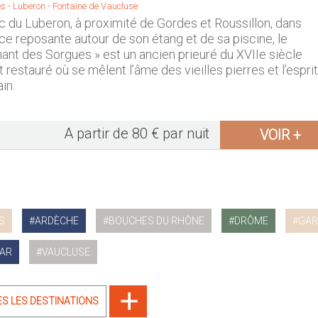
s -
Luberon
-
Fontaine de Vaucluse
c du Luberon, à proximité de Gordes et Roussillon, dans
e reposante autour de son étang et de sa piscine, le
ant des Sorgues » est un ancien prieuré du XVIIe siècle
restauré où se mêlent l’âme des vieilles pierres et l’esprit
in.
A partir de 80 € par nuit
VOIR +
S
ARDÈCHE
BOUCHES DU RHÔNE
DRÔME
GAR
AR
VAUCLUSE
ES LES DESTINATIONS