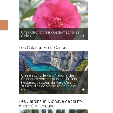
Une collection féérique de magnolias
à Alès
Les Calanques de Cassis
Crée en 2012, le Parc National des
Calanques compte plus de 150 000
hectares. Le coeur du Parc s'étend
sur les villes de Marseille, Cassis et la
Ciotat.
Les Jardins et l'Abbaye de Saint-
André à Villeneuve