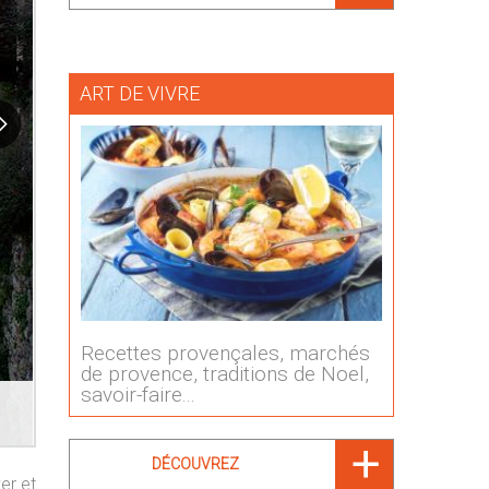
ART DE VIVRE
Recettes provençales, marchés
de provence, traditions de Noel,
savoir-faire...
DÉCOUVREZ
er et