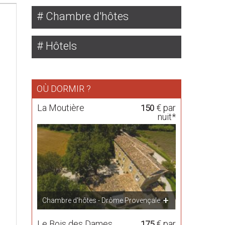
Chambre d'hôtes
Hôtels
OÙ DORMIR ?
La Moutière
€ par
150
nuit*
Chambre d'hôtes - Drôme Provençale
Le Bois des Dames
€ par
175