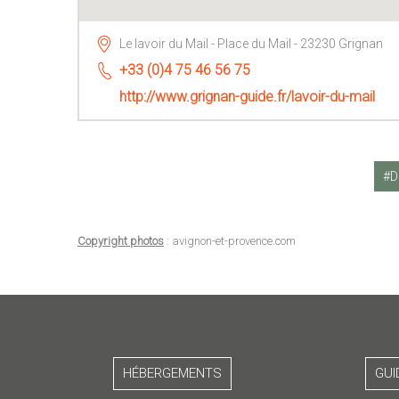
Le lavoir du Mail - Place du Mail - 23230 Grignan
+33 (0)4 75 46 56 75
http://www.grignan-guide.fr/lavoir-du-mail
D
Copyright photos
: avignon-et-provence.com
HÉBERGEMENTS
GUI