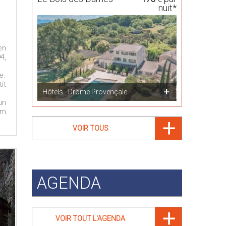
nuit*
en
4,
e.
it
Hôtels - Drôme Provençale
un
 m
VOIR TOUS
AGENDA
VOIR TOUT L'AGENDA