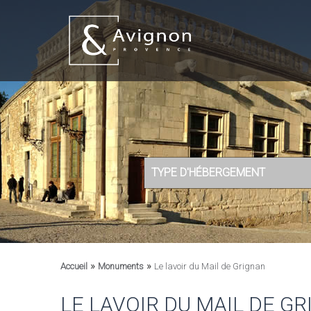
TYPE D'HÉBERGEMENT
»
»
Accueil
Monuments
Le lavoir du Mail de Grignan
LE LAVOIR DU MAIL DE G