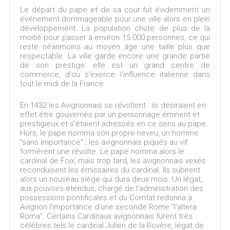
Le départ du pape et de sa cour fut évidemment un
événement dommageable pour une ville alors en plein
développement. La population chute de plus de la
moitié pour passer à environ 15 000 personnes, ce qui
reste néanmoins au moyen âge une taille plus que
respectable. La ville garde encore une grande partie
de son prestige: elle est un grand centre de
commerce, d'où s'exerce l'influence italienne dans
tout le midi de la France.
En 1432 les Avignonnais se révoltent : ils désiraient en
effet être gouvernés par un personnage éminent et
prestigieux et s'étaient adressés en ce sens au pape.
Hors, le pape nomma son propre neveu, un homme
"sans importance" ; les avignonnais piqués au vif
formèrent une révolte. Le pape nomma alors le
cardinal de Foix, mais trop tard, les avignonnais vexés
reconduisent les émissaires du cardinal. Ils subirent
alors un nouveau siège qui dura deux mois. Un légat,
aux pouvoirs étendus, chargé de l'administration des
possessions pontificales et du Comtat redonna à
Avignon l'importance d'une seconde Rome "l'altera
Roma". Certains Cardinaux avignonnais furent très
célèbres tels le cardinal Julien de la Rovère, légat de