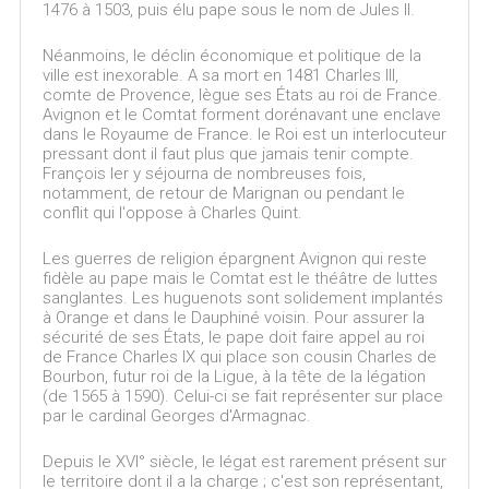
1476 à 1503, puis élu pape sous le nom de Jules II.
Néanmoins, le déclin économique et politique de la
ville est inexorable. A sa mort en 1481 Charles III,
comte de Provence, lègue ses États au roi de France.
Avignon et le Comtat forment dorénavant une enclave
dans le Royaume de France. le Roi est un interlocuteur
pressant dont il faut plus que jamais tenir compte.
François Ier y séjourna de nombreuses fois,
notamment, de retour de Marignan ou pendant le
conflit qui l'oppose à Charles Quint.
Les guerres de religion épargnent Avignon qui reste
fidèle au pape mais le Comtat est le théâtre de luttes
sanglantes. Les huguenots sont solidement implantés
à Orange et dans le Dauphiné voisin. Pour assurer la
sécurité de ses États, le pape doit faire appel au roi
de France Charles IX qui place son cousin Charles de
Bourbon, futur roi de la Ligue, à la tête de la légation
(de 1565 à 1590). Celui-ci se fait représenter sur place
par le cardinal Georges d'Armagnac.
Depuis le XVI° siècle, le légat est rarement présent sur
le territoire dont il a la charge ; c'est son représentant,