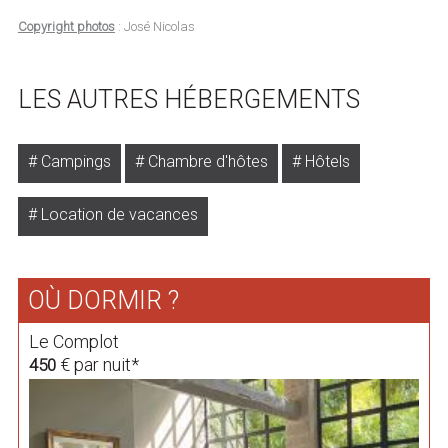
Copyright photos
: José Nicolas
LES AUTRES HÉBERGEMENTS
Campings
Chambre d'hôtes
Hôtels
Location de vacances
OÙ DORMIR ?
Le Complot
€ par nuit*
450