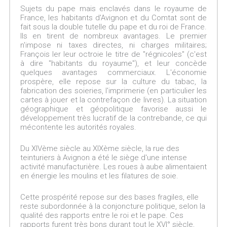
Sujets du pape mais enclavés dans le royaume de
France, les habitants d'Avignon et du Comtat sont de
fait sous la double tutelle du pape et du roi de France.
Ils en tirent de nombreux avantages. Le premier
n'impose ni taxes directes, ni charges militaires;
François Ier leur octroie le titre de "régnicoles" (c'est
à dire "habitants du royaume"), et leur concède
quelques avantages commerciaux. L'économie
prospère, elle repose sur la culture du tabac, la
fabrication des soieries, l'imprimerie (en particulier les
cartes à jouer et la contrefaçon de livres). La situation
géographique et géopolitique favorise aussi le
développement très lucratif de la contrebande, ce qui
mécontente les autorités royales.
Du XIVème siècle au XIXème siècle, la rue des
teinturiers à Avignon a été le siège d'une intense
activité manufacturière. Les roues à aube alimentaient
en énergie les moulins et les filatures de soie.
Cette prospérité repose sur des bases fragiles, elle
reste subordonnée à la conjoncture politique, selon la
qualité des rapports entre le roi et le pape. Ces
rapports furent très bons durant tout le XVI° siècle,