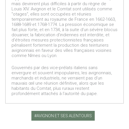
mais devinrent plus difficiles à partir du règne de
Louis XIV. Avignon et le Comtat sont utilisés comme
"otages", elles sont occupées et réunies
temporairement au royaume de France en 1662-1663,
1688-1689 et 1768-1774. La pression économique se
fait plus forte, et en 1734, à la suite d'un sévère blocus
douanier, la fabrication d'indiennes est interdite, et
d'étroites mesures protectionnistes françaises
pénalisent fortement la production des teinturiers
avignonnais en faveur des villes françaises voisines
comme Nîmes ou Lyon.
Gouvernés par des vice-prélats italiens sans
envergure et souvent impopulaires, les avignonnais,
marchands et industriels, ne verraient pas d'un
mauvais œil une réunion définitive, alors que les
habitants du Comtat, plus ruraux restent
profondément attachés à l'autorité du pape.
AVIGNON ET SES ALENTOURS