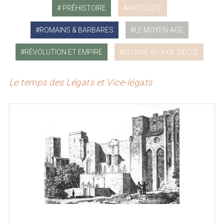
PRÉHISTOIRE
ANTIQUITÉ
ROMAINS & BARBARES
LE MOYEN-AGE
RÉVOLUTION ET EMPIRE
DU XIXE AU XXIE SIÈCLE
Le temps des Légats et Vice-légats