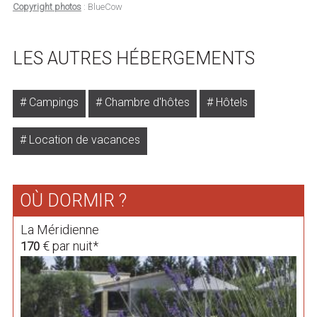
Copyright photos
: BlueCow
LES AUTRES HÉBERGEMENTS
Campings
Chambre d'hôtes
Hôtels
Location de vacances
OÙ DORMIR ?
La Méridienne
€ par nuit*
170