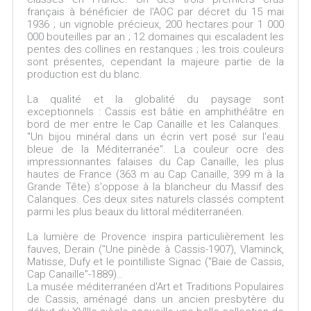
français à bénéficier de l'AOC par décret du 15 mai
1936 ; un vignoble précieux, 200 hectares pour 1 000
000 bouteilles par an ; 12 domaines qui escaladent les
pentes des collines en restanques ; les trois couleurs
sont présentes, cependant la majeure partie de la
production est du blanc.
La qualité et la globalité du paysage sont
exceptionnels : Cassis est bâtie en amphithéâtre en
bord de mer entre le Cap Canaille et les Calanques.
"Un bijou minéral dans un écrin vert posé sur l'eau
bleue de la Méditerranée". La couleur ocre des
impressionnantes falaises du Cap Canaille, les plus
hautes de France (363 m au Cap Canaille, 399 m à la
Grande Tête) s'oppose à la blancheur du Massif des
Calanques. Ces deux sites naturels classés comptent
parmi les plus beaux du littoral méditerranéen.
La lumière de Provence inspira particulièrement les
fauves, Derain ("Une pinède à Cassis-1907), Vlaminck,
Matisse, Dufy et le pointilliste Signac ("Baie de Cassis,
Cap Canaille"-1889)…
La musée méditerranéen d'Art et Traditions Populaires
de Cassis, aménagé dans un ancien presbytère du