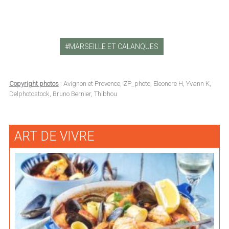
MARSEILLE ET CALANQUES
Copyright photos
: Avignon et Provence, ZP_photo, Eleonore H, Yvann K,
Delphotostock, Bruno Bernier, Thibhou
ART DE VIVRE