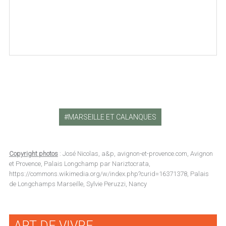
MARSEILLE ET CALANQUES
Copyright photos
: José Nicolas, a&p, avignon-et-provence.com, Avignon
et Provence, Palais Longchamp par Nariztocrata,
https://commons.wikimedia.org/w/index.php?curid=16371378, Palais
de Longchamps Marseille, Sylvie Peruzzi, Nancy
ART DE VIVRE