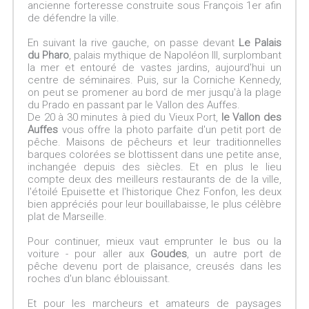
ancienne forteresse construite sous François 1er afin
de défendre la ville.
En suivant la rive gauche, on passe devant
Le Palais
du Pharo
, palais mythique de Napoléon III, surplombant
la mer et entouré de vastes jardins, aujourd'hui un
centre de séminaires. Puis, sur la Corniche Kennedy,
on peut se promener au bord de mer jusqu'à la plage
du Prado en passant par le Vallon des Auffes.
De 20 à 30 minutes à pied du Vieux Port,
le Vallon des
Auffes
vous offre la photo parfaite d'un petit port de
pêche. Maisons de pêcheurs et leur traditionnelles
barques colorées se blottissent dans une petite anse,
inchangée depuis des siècles. Et en plus le lieu
compte deux des meilleurs restaurants de de la ville,
l'étoilé Epuisette et l'historique Chez Fonfon, les deux
bien appréciés pour leur bouillabaisse, le plus célèbre
plat de Marseille.
Pour continuer, mieux vaut emprunter le bus ou la
voiture - pour aller aux
Goudes
, un autre port de
pêche devenu port de plaisance, creusés dans les
roches d'un blanc éblouissant.
Et pour les marcheurs et amateurs de paysages