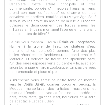
Au centre du Vieux Port débute la fameuse
Canebière. Cette artère principale et tres
commerçante, bordée d'immeubles haussmanniens,
prend son nom du "canebe" ou chanvre dont se
servaient les cordiers, installés ici au Moyen-Âge. Sauf
si vous voulez croire un ancien de la ville qui raconte
qu'après le débarquement des forces alliées, les
militaires américains montaient l'avenue en cherchant
des "canettes de bière" !
La rue vous mènera jusqu'au
Palais du Longchamp
.
Hymne à la gloire de l’eau, ce château d’eau
monumental est considéré comme l’une des plus
belles réussites de l’architecture second empire à
Marseille. Et derrière se trouve son splendide parc,
l'un des rares espaces verts du centre ville, avec son
jardin botanique et jardin zoologique. Un paisible lieux
de promenade et pique-nique.
A mi-chemin vous serez peut-être tenté de monter
vers le
Cours Julien
, quartier bo-bo et be-bop, la
Mecque marseillaise des artistes, musiciens et
rebelles. L'esplanade avec sa fontaine est bordée de
bars, restaurants, galeries d'art, boutiques et la salle
de spectacle Espace Julien.