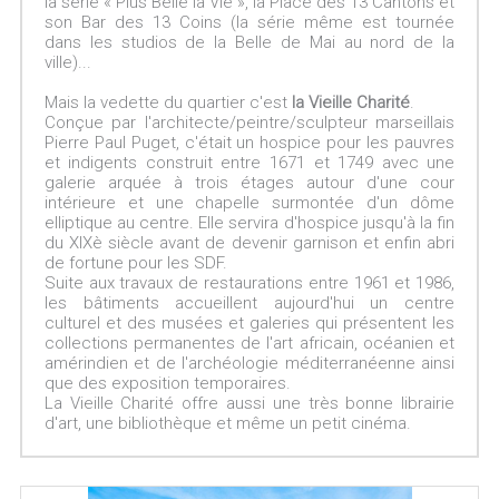
la série « Plus Belle la Vie », la Place des 13 Cantons et
son Bar des 13 Coins (la série même est tournée
dans les studios de la Belle de Mai au nord de la
ville)...
Mais la vedette du quartier c'est
la Vieille Charité
.
Conçue par l'architecte/peintre/sculpteur marseillais
Pierre Paul Puget, c'était un hospice pour les pauvres
et indigents construit entre 1671 et 1749 avec une
galerie arquée à trois étages autour d'une cour
intérieure et une chapelle surmontée d'un dôme
elliptique au centre. Elle servira d'hospice jusqu'à la fin
du XIXè siècle avant de devenir garnison et enfin abri
de fortune pour les SDF.
Suite aux travaux de restaurations entre 1961 et 1986,
les bâtiments accueillent aujourd'hui un centre
culturel et des musées et galeries qui présentent les
collections permanentes de l'art africain, océanien et
amérindien et de l'archéologie méditerranéenne ainsi
que des exposition temporaires.
La Vieille Charité offre aussi une très bonne librairie
d'art, une bibliothèque et même un petit cinéma.