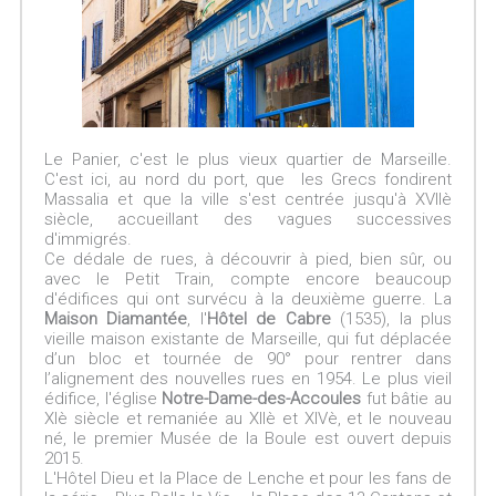
Le Panier, c'est le plus vieux quartier de Marseille.
C'est ici, au nord du port, que les Grecs fondirent
Massalia et que la ville s'est centrée jusqu'à XVIIè
siècle, accueillant des vagues successives
d'immigrés.
Ce dédale de rues, à découvrir à pied, bien sûr, ou
avec le Petit Train, compte encore beaucoup
d'édifices qui ont survécu à la deuxième guerre. La
Maison Diamantée
, l'
Hôtel de Cabre
(1535), la plus
vieille maison existante de Marseille, qui fut déplacée
d’un bloc et tournée de 90° pour rentrer dans
l’alignement des nouvelles rues en 1954. Le plus vieil
édifice, l'église
Notre-Dame-des-Accoules
fut bâtie au
XIè siècle et remaniée au XIIè et XIVè, et le nouveau
né, le premier Musée de la Boule est ouvert depuis
2015.
L'Hôtel Dieu et la Place de Lenche et pour les fans de