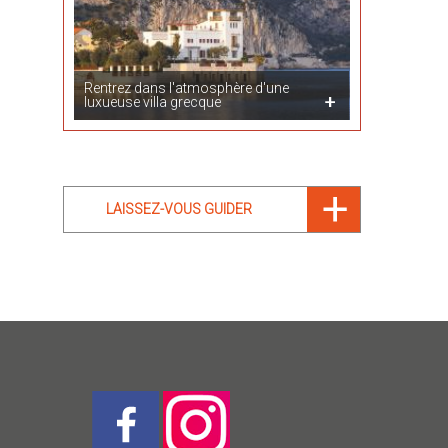
Rentrez dans l'atmosphère d'une
luxueuse villa grecque
LAISSEZ-VOUS GUIDER