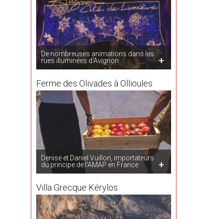
De nombreuses animations dans les
rues illuminées d'Avignon.
Ferme des Olivades à Ollioules
Denise et Daniel Vuillon, importateurs
du principe de l'AMAP en France
Villa Grecque Kérylos