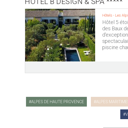
HÔTEL B DESIGN & SPA *****
Hôtels -
Les Alpi
Hôtel 5 étoi
des Baux de
d'exception
spectaculai
piscine cha
ALPES DE HAUTE PROVENCE
ALPES MARITIME
V