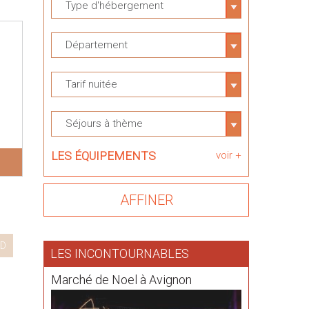
Type d'hébergement
Département
Tarif nuitée
Séjours à thème
LES ÉQUIPEMENTS
voir +
D
LES INCONTOURNABLES
Marché de Noel à Avignon