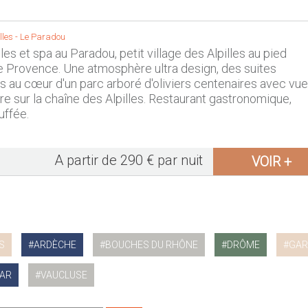
lles
-
Le Paradou
les et spa au Paradou, petit village des Alpilles au pied
 Provence. Une atmosphère ultra design, des suites
s au cœur d'un parc arboré d'oliviers centenaires avec vue
re sur la chaîne des Alpilles. Restaurant gastronomique,
uffée.
A partir de 290 € par nuit
VOIR +
S
ARDÈCHE
BOUCHES DU RHÔNE
DRÔME
GAR
AR
VAUCLUSE