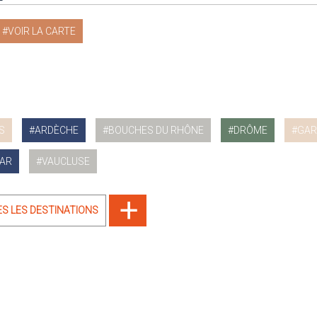
VOIR LA CARTE
S
ARDÈCHE
BOUCHES DU RHÔNE
DRÔME
GAR
AR
VAUCLUSE
ES LES DESTINATIONS