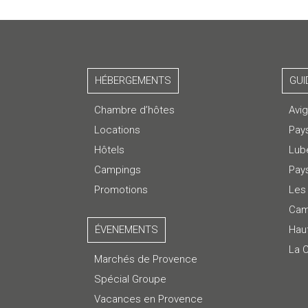
HÉBERGEMENTS
GUI
Chambre d’hôtes
Avi
Locations
Pay
Hôtels
Lub
Campings
Pays
Promotions
Les 
Cam
ÉVENEMENTS
Hau
La 
Marchés de Provence
Spécial Groupe
Vacances en Provence