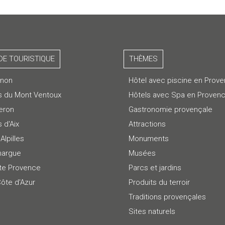
DE TOURISTIQUE
THÈMES
gnon
Hôtel avec piscine en Prov
s du Mont Ventoux
Hôtels avec Spa en Proven
eron
Gastronomie provençale
 d'Aix
Attractions
Alpilles
Monuments
argue
Musées
te Provence
Parcs et jardins
Côte d'Azur
Produits du terroir
Traditions provençales
Sites naturels