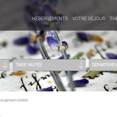
HÉBERGEMENTS
VOTRE SÉJOUR
TH
TARIF NUITÉE
DÉPARTEME
bergements Estérel
L