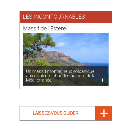
LES INCONTOURNABLES
Massif de l'Esterel
Un massif montagneux volcanique
aux couleurs chaudes au bord de la
Méditerranée.
LAISSEZ-VOUS GUIDER