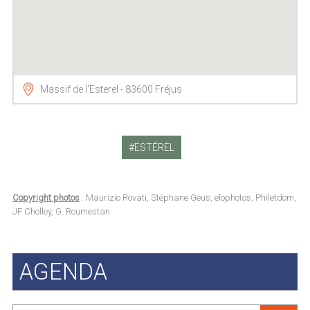
Massif de l'Esterel - 83600 Fréjus
ESTÉREL
Copyright photos
: Maurizio Rovati, Stéphane Geus, elophotos, Philetdom,
JF Cholley, G. Roumestan
AGENDA