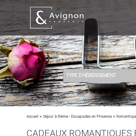
TYPE D'HÉBERGEMENT
»
»
Accueil
Séjour à thème - Escapades en Provence
Romantiqu
CADEAUX ROMANTIQUES 