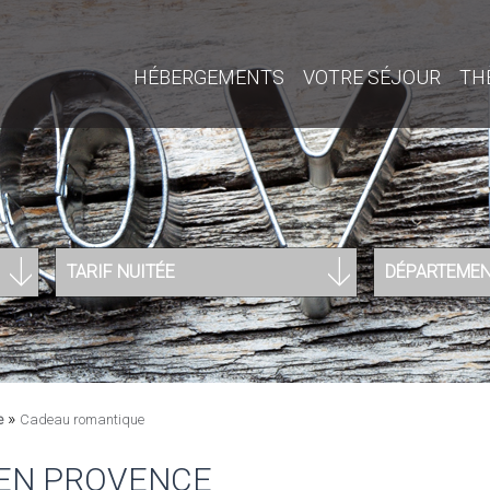
HÉBERGEMENTS
VOTRE SÉJOUR
TH
TARIF NUITÉE
DÉPARTEME
»
e
Cadeau romantique
EN PROVENCE