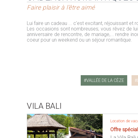
Faire plaisir à l'être aimé
Lui faire un cadeau ... c'est excitant, réjouissant et 
Les occasions sont nombreuses; vous rêvez de lui dé
anniversaire de rencontre, de mariage,... rendre ino
coeur pour un weekend ou un séjour romantique.
VALLÉE DE LA CÈZE
VILA BALI
Location de vac
Offre spécia
La Vila Bali