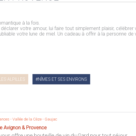
romantique à la fois.
clarer votre amour, lui faire tout simplement plaisir, célébrer 
ubliable votre lune de miel. Un cadeau à offrir à la personne de 
LES ALPILLES
NÎMES ET SES ENVIRONS
ances -
Vallée de la Cèze
-
Gaujac
le Avignon & Provence
 vous offre une bouteille de vin du Gard pour tout séjour