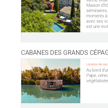
Maison d’hô
séminaires,
moments à s
avec ses vo
est une invi
CABANES DES GRANDS CÉPA
Location de vac
Au bord d'u
Pape, venez
végétalisé