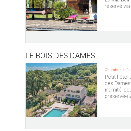
réservé via
LE BOIS DES DAMES
Chambre d'hôtes
Petit hôtel
des Dames a
intimité, p
préservée »