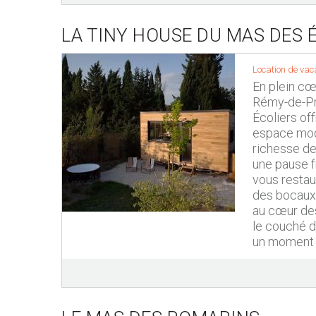
LA TINY HOUSE DU MAS DES 
Location de vac
En plein cœ
Rémy-de-Pr
Écoliers of
espace mode
richesse de 
une pause f
vous restau
des bocaux 
au cœur des
le couché d
un moment i