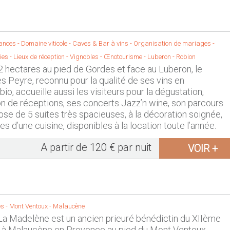
ances - Domaine viticole - Caves & Bar à vins - Organisation de mariages -
ries - Lieux de réception - Vignobles - Œnotourisme -
Luberon
-
Robion
 hectares au pied de Gordes et face au Luberon, le
 Peyre, reconnu pour la qualité de ses vins en
io, accueille aussi les visiteurs pour la dégustation,
ion de réceptions, ses concerts Jazz’n wine, son parcours
spose de 5 suites très spacieuses, à la décoration soignée,
s d’une cuisine, disponibles à la location toute l’année.
A partir de 120 € par nuit
VOIR +
s -
Mont Ventoux
-
Malaucène
La Madelène est un ancien prieuré bénédictin du XIIème
é à Malaucène en Provence au pied du Mont Ventoux.