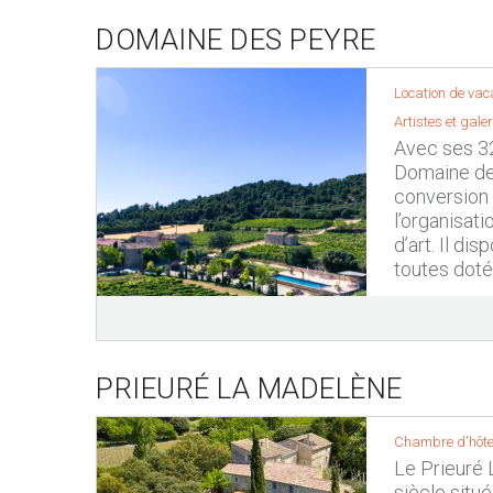
DOMAINE DES PEYRE
Location de vac
Artistes et gale
Avec ses 32
Domaine des
conversion b
l’organisat
d’art. Il di
toutes dotée
PRIEURÉ LA MADELÈNE
Chambre d'hôte
Le Prieuré 
siècle situ