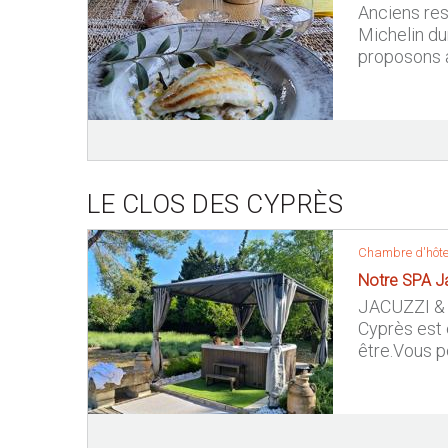
Anciens res
Michelin du
proposons a
LE CLOS DES CYPRÈS
Chambre d'hôte
Notre SPA J
JACUZZI & 
Cyprès est é
être.Vous p