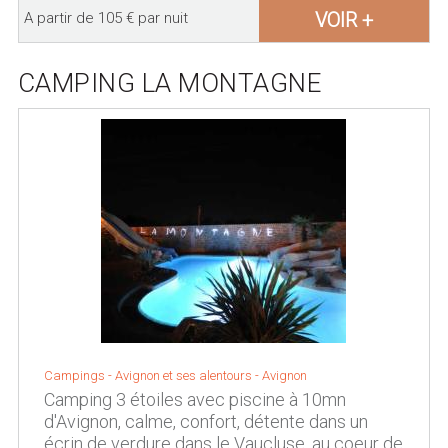
VOIR +
A partir de 105 € par nuit
CAMPING LA MONTAGNE
Campings -
Avignon et ses alentours
-
Avignon
Camping 3 étoiles avec piscine à 10mn
d'Avignon, calme, confort, détente dans un
écrin de verdure dans le Vaucluse, au coeur de