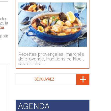
ndes.
c, la
nce
.
 pour
Recettes provençales, marchés
de provence, traditions de Noel,
savoir-faire...
DÉCOUVREZ
AGENDA