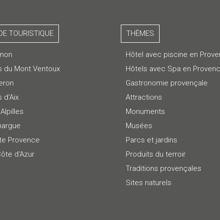
DE TOURISTIQUE
THÈMES
gnon
Hôtel avec piscine en Prov
s du Mont Ventoux
Hôtels avec Spa en Proven
eron
Gastronomie provençale
 d'Aix
Attractions
Alpilles
Monuments
argue
Musées
te Provence
Parcs et jardins
Côte d'Azur
Produits du terroir
Traditions provençales
Sites naturels