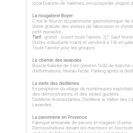
local Evariste de Valernes, encyclopédie original
La nougaterie Boyer
C'est le fleuron du patrimoine gastronomique de la 
Visite gratuite des ateliers de fabrication et d’em
petit épeautre.
Tarif
: gratuit - ouvert toute l'année, 7j7. Sauf févri
Visites individuelle mardi et vendredi à 15h en juill
Toute l’année pour les groupes.
Le chemin des lavandes
Boucle balisée de 5 km (environ 1h30 de marche a
d’informations. Niveau facile. Parking après la disti
La visite des distilleries
En périphérie du village de nombreuses exploitatio
des démonstrations et des visites guidées :
Distillerie Aroma’plantes, Distillerie le Vallon de
Lavandes...
La savonnerie en Provence
Fabrique artisanale de savons et magasin d’usine
Démonstrations devant les machines en fonction