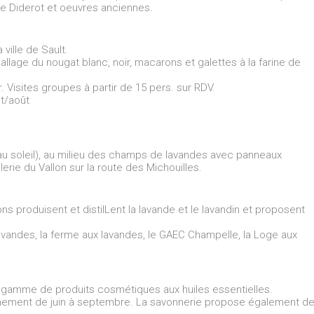
 de Diderot et oeuvres anciennes.
ville de Sault.
ballage du nougat blanc, noir, macarons et galettes à la farine de
er. Visites groupes à partir de 15 pers. sur RDV.
et/août
u soleil), au milieu des champs de lavandes avec panneaux
llerie du Vallon sur la route des Michouilles.
ns produisent et distilLent la lavande et le lavandin et proposent
s Lavandes, la ferme aux lavandes, le GAEC Champelle, la Loge aux
, gamme de produits cosmétiques aux huiles essentielles.
nement de juin à septembre. La savonnerie propose également d