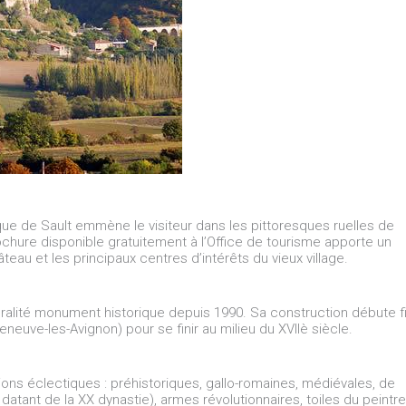
que de Sault emmène le visiteur dans les pittoresques ruelles de
rochure disponible gratuitement à l’Office de tourisme apporte un
eau et les principaux centres d’intérêts du vieux village.
gralité monument historique depuis 1990. Sa construction débute f
eneuve-les-Avignon) pour se finir au milieu du XVIIè siècle.
tions éclectiques : préhistoriques, gallo-romaines, médiévales, de
ant de la XX dynastie), armes révolutionnaires, toiles du peintre