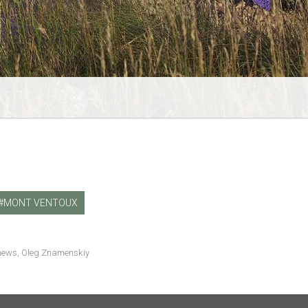
MONT VENTOUX
s news, Oleg Znamenskiy