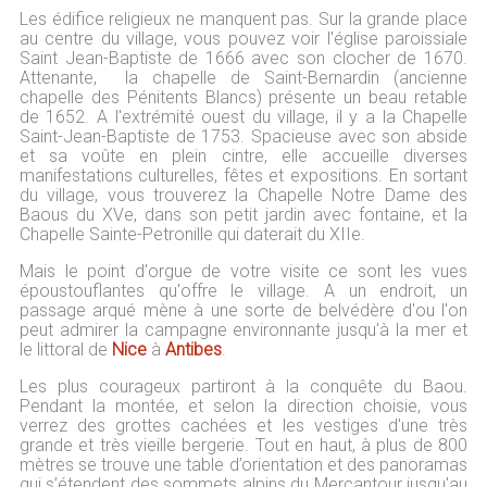
Les édifice religieux ne manquent pas. Sur la grande place
au centre du village, vous pouvez voir l'église paroissiale
Saint Jean-Baptiste de 1666 avec son clocher de 1670.
Attenante, la chapelle de Saint-Bernardin (ancienne
chapelle des Pénitents Blancs) présente un beau retable
de 1652. A l'extrémité ouest du village, il y a la Chapelle
Saint-Jean-Baptiste de 1753. Spacieuse avec son abside
et sa voûte en plein cintre, elle accueille diverses
manifestations culturelles, fêtes et expositions. En sortant
du village, vous trouverez la Chapelle Notre Dame des
Baous du XVe, dans son petit jardin avec fontaine, et la
Chapelle Sainte-Petronille qui daterait du XIIe.
Mais le point d'orgue de votre visite ce sont les vues
époustouflantes qu'offre le village. A un endroit, un
passage arqué mène à une sorte de belvédère d'ou l'on
peut admirer la campagne environnante jusqu'à la mer et
le littoral de
Nice
à
Antibes
.
Les plus courageux partiront à la conquête du Baou.
Pendant la montée, et selon la direction choisie, vous
verrez des grottes cachées et les vestiges d'une très
grande et très vieille bergerie. Tout en haut, à plus de 800
mètres se trouve une table d’orientation et des panoramas
qui s’étendent des sommets alpins du Mercantour jusqu'au