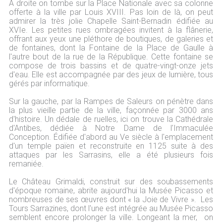
A droite on tombe sur la Place Nationale avec sa colonne
offerte à la ville par Louis XVIII. Pas loin de là, on peut
admirer la très jolie Chapelle Saint-Bernadin édifiée au
XVIe. Les petites rues ombragées invitent à la flânerie,
offrant aux yeux une pléthore de boutiques, de galeries et
de fontaines, dont la Fontaine de la Place de Gaulle à
l'autre bout de la rue de la République. Cette fontaine se
compose de trois bassins et de quatre-vingt-onze jets
d'eau. Elle est accompagnée par des jeux de lumière, tous
gérés par informatique.
Sur la gauche, par la Rampes de Saleurs on pénètre dans
la plus vieille partie de la ville, façonnée par 3000 ans
d'histoire. Un dédale de ruelles, ici on trouve la Cathédrale
d'Antibes, dédiée à Notre Dame de l'Immaculée
Conception. Édifiée d'abord au Ve siècle à l'emplacement
d'un temple païen et reconstruite en 1125 suite à des
attaques par les Sarrasins, elle a été plusieurs fois
remaniée.
Le Château Grimaldi, construit sur des soubassements
d'époque romaine, abrite aujourd'hui la Musée Picasso et
nombreuses de ses œuvres dont « la Joie de Vivre ». Les
Tours Sarrazines, dont l'une est intégrée au Musée Picasso
semblent encore prolonger la ville. Longeant la mer, on