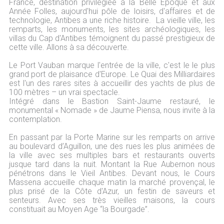
France, destination privilégiée à la Belle Époque et aux
Année Folles, aujourd'hui pôle de loisirs, d'affaires et de
technologie, Antibes a une riche histoire. La vieille ville, les
remparts, les monuments, les sites archéologiques, les
villas du Cap d'Antibes témoignent du passé prestigieux de
cette ville. Allons à sa découverte.
Le Port Vauban marque l'entrée de la ville, c'est le le plus
grand port de plaisance d'Europe. Le Quai des Milliardaires
est l'un des rares sites à accueillir des yachts de plus de
100 mètres – un vrai spectacle.
Intégré dans le Bastion Saint-Jaume restauré, le
monumental « Nomade » de Jaume Piensa, nous invite à la
contemplation.
En passant par la Porte Marine sur les remparts on arrive
au boulevard d’Aguillon, une des rues les plus animées de
la ville avec ses multiples bars et restaurants ouverts
jusque tard dans la nuit. Montant la Rue Aubernon nous
pénétrons dans le Vieil Antibes. Devant nous, le Cours
Massena accueille chaque matin la marché provençal, le
plus prisé de la Côte d'Azur, un festin de saveurs et
senteurs. Avec ses très vieilles maisons, la cours
constituait au Moyen Age “la Bourgade”.