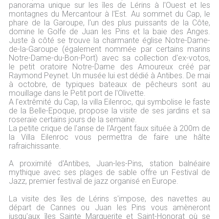
panorama unique sur les îles de Lérins à l'Ouest et les
montagnes du Mercantour à l'Est. Au sommet du Cap, le
phare de la Garoupe, l'un des plus puissants de la Côte,
domine le Golfe de Juan les Pins et la baie des Anges.
Juste à côté se trouve la charmante église Notre-Dame-
de-la-Garoupe (également nommée par certains marins
Notre-Dame-du-Bon-Port) avec sa collection d'ex-votos,
le petit oratoire Notre-Dame des Amoureux créé par
Raymond Peynet. Un musée lui est dédié à Antibes. De mai
à octobre, de typiques bateaux de pêcheurs sont au
mouillage dans le Petit port de l'Olivette.
A l'extrêmité du Cap, la villa Eilenroc, qui symbolise le faste
de la Belle-Epoque, propose la visite de ses jardins et sa
roseraie certains jours de la semaine.
La petite crique de l'anse de l'Argent faux située à 200m de
la Villa Eilenroc vous permettra de faire une hâlte
rafraichissante.
A proximité d'Antibes, Juan-les-Pins, station balnéaire
mythique avec ses plages de sable offre un Festival de
Jazz, premier festival de jazz organisé en Europe.
La visite des îles de Lérins s'impose, des navettes au
départ de Cannes ou Juan les Pins vous amèneront
jusqu'aux îles Sainte Marguerite et Saint-Honorat où se