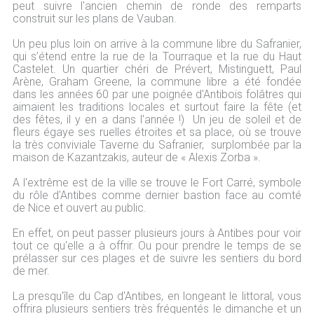
peut suivre l'ancien chemin de ronde des remparts
construit sur les plans de Vauban.
Un peu plus loin on arrive à la commune libre du Safranier,
qui s’étend entre la rue de la Tourraque et la rue du Haut
Castelet. Un quartier chéri de Prévert, Mistinguett, Paul
Arène, Graham Greene, la commune libre a été fondée
dans les années 60 par une poignée d'Antibois folâtres qui
aimaient les traditions locales et surtout faire la fête (et
des fêtes, il y en a dans l'année !) Un jeu de soleil et de
fleurs égaye ses ruelles étroites et sa place, où se trouve
la très conviviale Taverne du Safranier, surplombée par la
maison de Kazantzakis, auteur de « Alexis Zorba ».
A l'extrême est de la ville se trouve le Fort Carré, symbole
du rôle d'Antibes comme dernier bastion face au comté
de Nice et ouvert au public.
En effet, on peut passer plusieurs jours à Antibes pour voir
tout ce qu'elle a à offrir. Ou pour prendre le temps de se
prélasser sur ces plages et de suivre les sentiers du bord
de mer.
La presqu'île du Cap d'Antibes, en longeant le littoral, vous
offrira plusieurs sentiers très fréquentés le dimanche et un