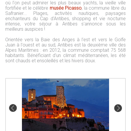
où l'on peut admirer les plus beaux yachts, la vieille ville
fortifiée et le célèbre
musée Picasso
, la commune libre du
Safranier... Plages, activités nautiques, paysages
enchanteurs du Cap d'Antibes, shopping et vie nocturne
intense, votre séjour à Antibes s'annonce sous les
meilleurs auspices !
Orientée vers la Baie des Anges à l'est et vers le Golfe
Juan à l'ouest et au sud, Antibes est la deuxième ville des
Alpes Maritimes : en 2012, la commune comptait 75 568
habitants. Bénéficiant d'un climat méditerranéen, les été
sont chauds et ensoleillés et les hivers doux.