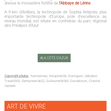
dresse le monastère fortifié de
l'Abbaye de Lérins
.
A 9 km d'Antibes, la technopole de Sophia Antipolis, plus
importante technopole d'Europe, pole d'excellence au
niveau mondial, est située en contrebas du parc régional
des Préalpes d'Azur.
LA CÔTE D'AZUR
Copyright photos
: hannoonnes, Ninophoto06, Gianliguori, Sebdeist,
Travel3000, Siempreverde22, Guillaume06560, Davidevison, Chantal
Cechetti
ART DE VIVRE