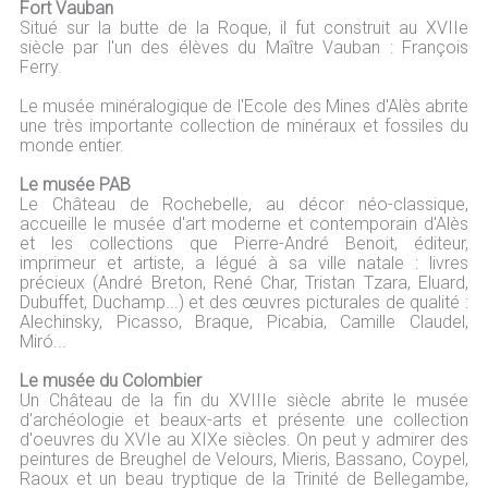
Fort Vauban
Situé sur la butte de la Roque, il fut construit au XVIIe
siècle par l'un des élèves du Maître Vauban : François
Ferry.
Le musée minéralogique de l'Ecole des Mines d'Alès abrite
une très importante collection de minéraux et fossiles du
monde entier.
Le musée PAB
Le Château de Rochebelle, au décor néo-classique,
accueille le musée d'art moderne et contemporain d'Alès
et les collections que Pierre-André Benoit, éditeur,
imprimeur et artiste, a légué à sa ville natale : livres
précieux (André Breton, René Char, Tristan Tzara, Eluard,
Dubuffet, Duchamp...) et des œuvres picturales de qualité :
Alechinsky, Picasso, Braque, Picabia, Camille Claudel,
Miró...
Le musée du Colombier
Un Château de la fin du XVIIIe siècle abrite le musée
d'archéologie et beaux-arts et présente une collection
d'oeuvres du XVIe au XIXe siècles. On peut y admirer des
peintures de Breughel de Velours, Mieris, Bassano, Coypel,
Raoux et un beau tryptique de la Trinité de Bellegambe,