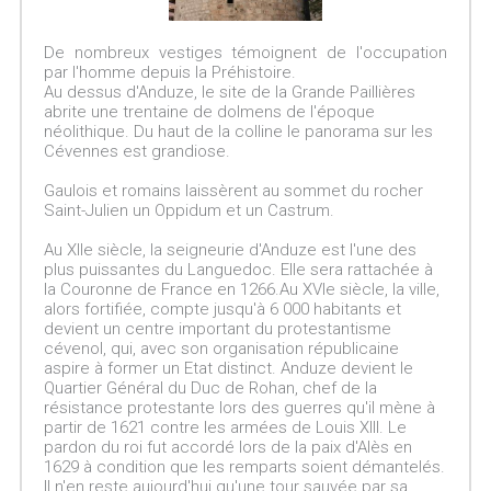
De nombreux vestiges témoignent de l'occupation
par l'homme depuis la Préhistoire.
Au dessus d'Anduze, le site de la Grande Paillières
abrite une trentaine de dolmens de l'époque
néolithique. Du haut de la colline le panorama sur les
Cévennes est grandiose.
Gaulois et romains laissèrent au sommet du rocher
Saint-Julien un Oppidum et un Castrum.
Au XIIe siècle, la seigneurie d'Anduze est l'une des
plus puissantes du Languedoc. Elle sera rattachée à
la Couronne de France en 1266.Au XVIe siècle, la ville,
alors fortifiée, compte jusqu'à 6 000 habitants et
devient un centre important du protestantisme
cévenol, qui, avec son organisation républicaine
aspire à former un Etat distinct. Anduze devient le
Quartier Général du Duc de Rohan, chef de la
résistance protestante lors des guerres qu'il mène à
partir de 1621 contre les armées de Louis XIII. Le
pardon du roi fut accordé lors de la paix d'Alès en
1629 à condition que les remparts soient démantelés.
Il n'en reste aujourd'hui qu'une tour sauvée par sa