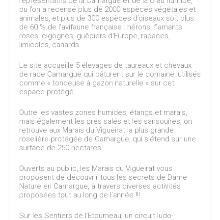
représentatifs de la Camargue et de la crau humide,
ou l’on a recensé plus de 2000 espèces végétales et
animales, et plus de 300 espèces d’oiseaux soit plus
de 60 % de l’avifaune française : hérons, flamants
roses, cigognes, guêpiers d’Europe, rapaces,
limicoles, canards…
Le site accueille 5 élevages de taureaux et chevaux
de race Camargue qui pâturent sur le domaine, utilisés
comme « tondeuse à gazon naturelle » sur cet
espace protégé.
Outre les vastes zones humides, étangs et marais,
mais également les prés salés et les sansouïres, on
retrouve aux Marais du Vigueirat la plus grande
roselière protégée de Camargue, qui s’étend sur une
surface de 250 hectares.
Ouverts au public, les Marais du Vigueirat vous
proposent de découvrir tous les secrets de Dame
Nature en Camargue, à travers diverses activités
proposées tout au long de l’année !!!
Sur les Sentiers de l’Etourneau, un circuit ludo-