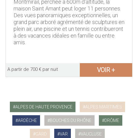
Montmirail, perchée à 600m d'altitude, la
maison Saint Amant peut loger 11 personnes.
Des vues panoramiques exceptionnelles, un
grand parc arboré agrémenté de sculptures en
plein air, une piscine et un tennis contribueront
à des vacances idéales en famille ou entre
amis.
VOIR +
A partir de 700 € par nuit
ALPES DE HAUTE PROVENCE
ALPES MARITIMES
ARDÈCHE
BOUCHES DU RHÔNE
DRÔME
GARD
VAR
VAUCLUSE