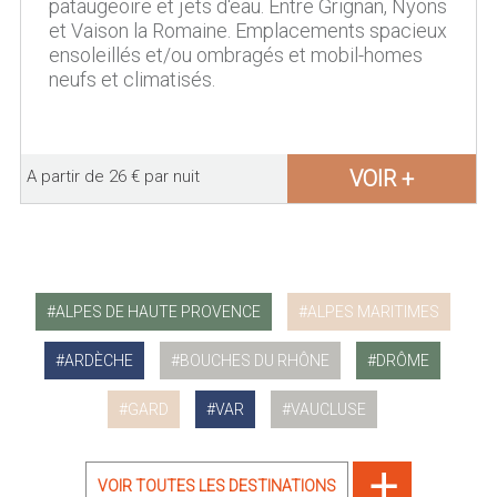
pataugeoire et jets d'eau. Entre Grignan, Nyons
et Vaison la Romaine. Emplacements spacieux
ensoleillés et/ou ombragés et mobil-homes
neufs et climatisés.
VOIR +
A partir de 26 € par nuit
ALPES DE HAUTE PROVENCE
ALPES MARITIMES
ARDÈCHE
BOUCHES DU RHÔNE
DRÔME
GARD
VAR
VAUCLUSE
VOIR TOUTES LES DESTINATIONS