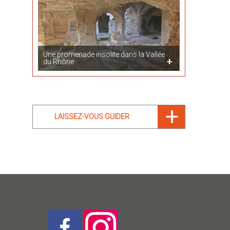
Une promenade insolite dans la Vallée
du Rhône
LAISSEZ-VOUS GUIDER