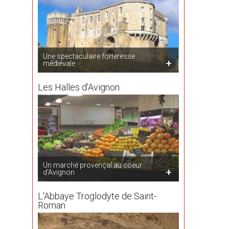
Une spectaculaire forteresse
médiévale
Les Halles d'Avignon
Un marché provençal au coeur
d'Avignon
L'Abbaye Troglodyte de Saint-
Roman