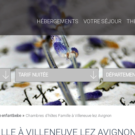
HÉBERGEMENTS
VOTRE SÉJOUR
TH
TARIF NUITÉE
DÉPARTEME
»
e enfantbebe
Chambres d'hôtes Famille à Villeneuve lez Avignon
LLE À VILLENEUVE LEZ AVIGNO