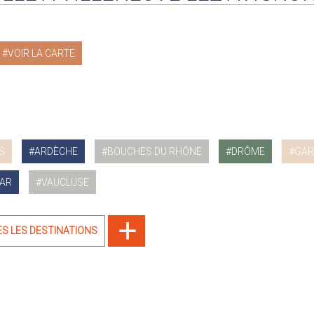
VOIR LA CARTE
S
ARDÈCHE
BOUCHES DU RHÔNE
DRÔME
GAR
AR
VAUCLUSE
ES LES DESTINATIONS