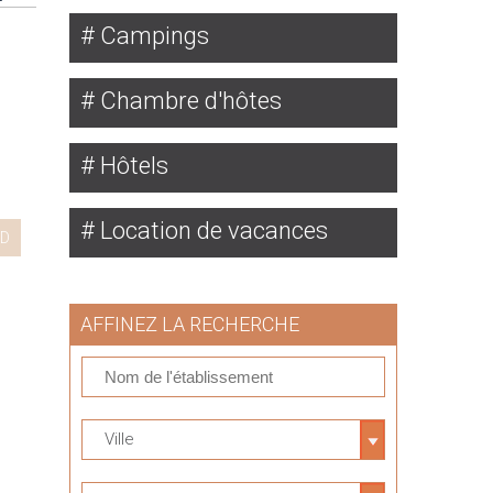
Campings
Chambre d'hôtes
Hôtels
Location de vacances
D
AFFINEZ LA RECHERCHE
Ville