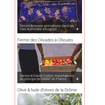
De nombreuses animations dans les
rues illuminées d'Avignon.
Ferme des Olivades à Ollioules
Denise et Daniel Vuillon, importateurs
du principe de l'AMAP en France
Olive & huile d'olives de la Drôme