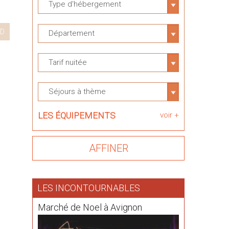
Type d'hébergement
D
Département
Tarif nuitée
Séjours à thème
LES ÉQUIPEMENTS
voir +
LES INCONTOURNABLES
Marché de Noel à Avignon