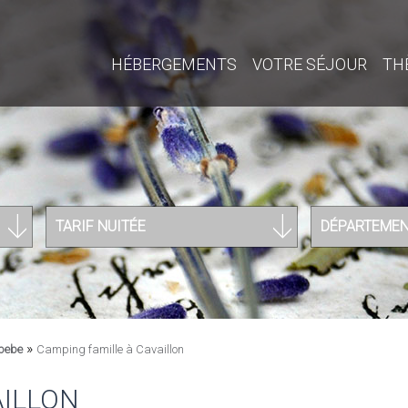
HÉBERGEMENTS
VOTRE SÉJOUR
TH
TARIF NUITÉE
DÉPARTEME
»
 bebe
Camping famille à Cavaillon
AILLON