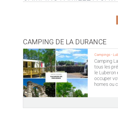
CAMPING DE LA DURANCE
Campings -
Lu
Camping La 
tous les pré
le Luberon e
occuper vot
homes ou c