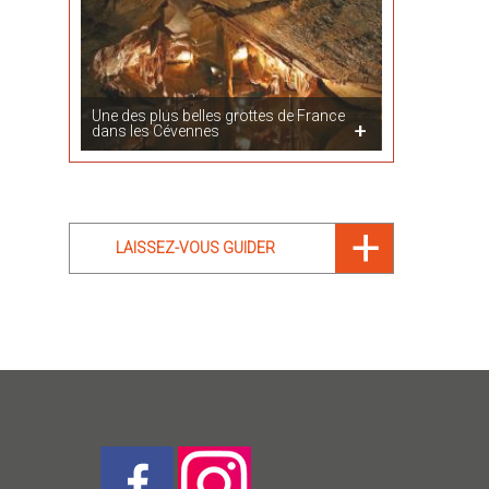
Une des plus belles grottes de France
dans les Cévennes
LAISSEZ-VOUS GUIDER