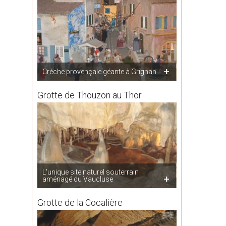
Crèche provençale géante à Grignan
Grotte de Thouzon au Thor
L'unique site naturel souterrain
aménagé du Vaucluse
Grotte de la Cocalière