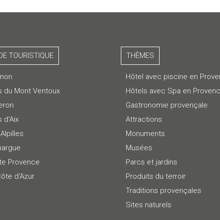
DE TOURISTIQUE
THÈMES
gnon
Hôtel avec piscine en Prov
s du Mont Ventoux
Hôtels avec Spa en Proven
eron
Gastronomie provençale
 d'Aix
Attractions
Alpilles
Monuments
argue
Musées
te Provence
Parcs et jardins
Côte d'Azur
Produits du terroir
Traditions provençales
Sites naturels