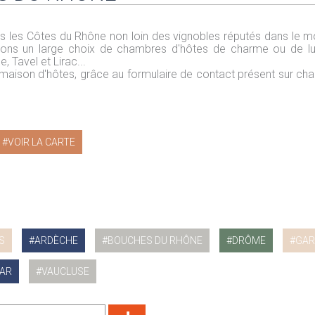
s les Côtes du Rhône non loin des vignobles réputés dans le 
ffrons un large choix de chambres d'hôtes de charme ou de l
Tavel et Lirac...
 maison d'hôtes, grâce au formulaire de contact présent sur ch
VOIR LA CARTE
S
ARDÈCHE
BOUCHES DU RHÔNE
DRÔME
GAR
AR
VAUCLUSE