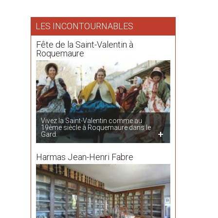
LES INCONTOURNABLES
Fête de la Saint-Valentin à
Roquemaure
Vivez la Saint-Valentin comme au
19ème siècle à Roquemaure dans le
Gard.
Harmas Jean-Henri Fabre