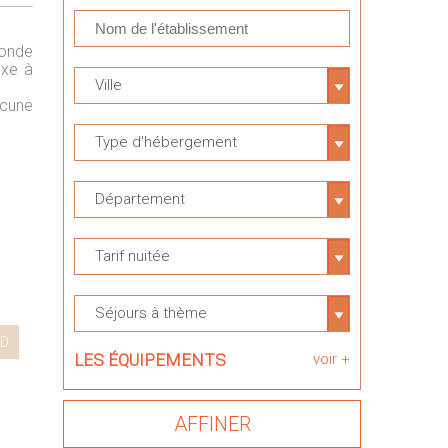
monde
uxe à
Ville
acune
Type d'hébergement
Département
Tarif nuitée
Séjours à thème
D
LES ÉQUIPEMENTS
voir +