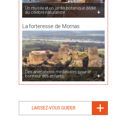
Un musée et un jardin botanique dédié
au célèbre naturaliste
La forteresse de Mornas
Des animations médiévales pour le
bonheur des enfants
LAISSEZ-VOUS GUIDER