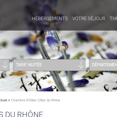
HÉBERGEMENTS
VOTRE SÉJOUR
TH
TARIF NUITÉE
DÉPARTEME
»
cluse
Chambre d'hôtes Côtes du Rhône
S DU RHÔNE