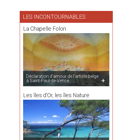
LES INCONTOURNABLES
La Chapelle Folon
Déclaration d'amour de l'artiste belge
à Saint-Paul-de-Vence.
Les îles d'Or, les îles Nature