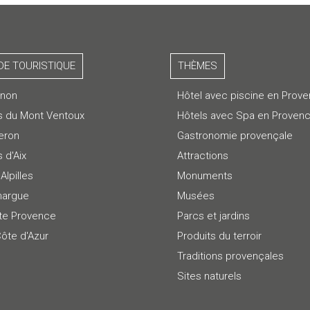
DE TOURISTIQUE
THÈMES
gnon
Hôtel avec piscine en Prov
s du Mont Ventoux
Hôtels avec Spa en Proven
eron
Gastronomie provençale
 d'Aix
Attractions
Alpilles
Monuments
argue
Musées
te Provence
Parcs et jardins
Côte d'Azur
Produits du terroir
Traditions provençales
Sites naturels