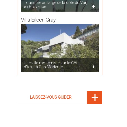
Tourisme au large de la côte du Var,
en Provence
Villa Eileen Gray
Une villa moderniste sur la Côte
d'Azur à Cap Moderne.
LAISSEZ-VOUS GUIDER