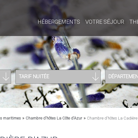
HÉBERGEMENTS
VOTRE SÉJOUR
TH
TARIF NUITÉE
DÉPARTEME
»
»
s maritimes
Chambre d'hôtes La Côte d'Azur
Chambre d'hôtes La Cadière