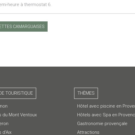
emi-heure à thermostat 6.
ETTES CAMARGUAISES
DE TOURISTIQUE
THÈMES
gnon
Hôtel avec piscine en Prov
s du Mont Ventoux
Hôtels avec Spa en Proven
eron
Gastronomie provençale
 d'Aix
Attractions