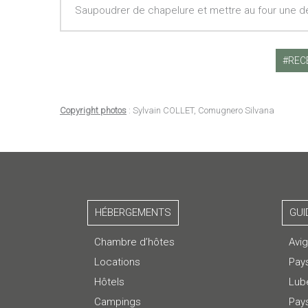
Saupoudrer de chapelure et mettre au four une d
REC
Copyright photos
: Sylvain COLLET, Comugnero Silvana
HÉBERGEMENTS
GUI
Chambre d’hôtes
Avi
Locations
Pay
Hôtels
Lub
Campings
Pays