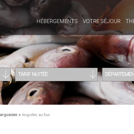
HÉBERGEMENTS
VOTRE SÉJOUR
TH
TARIF NUITÉE
DÉPARTEME
»
marguaises
Anguilles au four