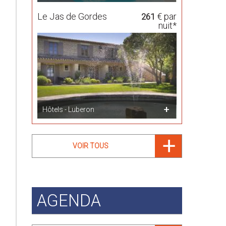
Le Jas de Gordes
€ par
261
nuit*
Hôtels - Luberon
VOIR TOUS
AGENDA