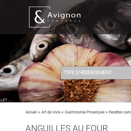
TYPE D'HÉBERGEMENT
»
»
»
Accueil
Art de Vivre
Gastronomie Provençale
Recettes ca
ANGUILLES AU FOUR