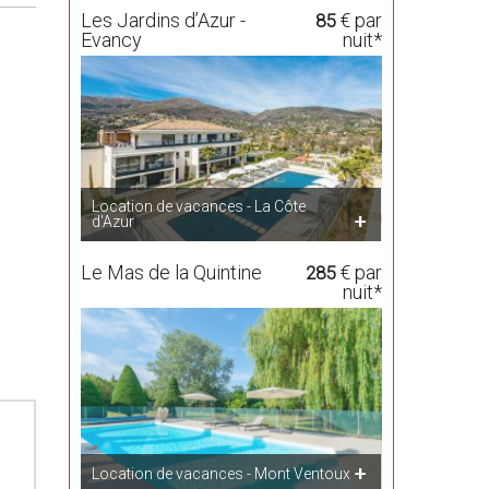
Les Jardins d’Azur -
€ par
85
Evancy
nuit*
Location de vacances - La Côte
d'Azur
Le Mas de la Quintine
€ par
285
nuit*
Location de vacances - Mont Ventoux