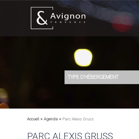
TYPE D'HÉBERGEMENT
»
»
Accueil
Agenda
Parc Alexis Gruss
PARC ALEXIS GRUSS