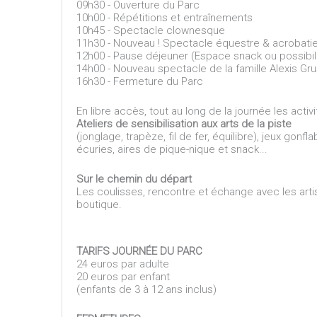
09h30 - Ouverture du Parc
10h00 - Répétitions et entraînements
10h45 - Spectacle clownesque
11h30 - Nouveau ! Spectacle équestre & acrobatie
12h00 - Pause déjeuner (Espace snack ou possibili
14h00 - Nouveau spectacle de la famille Alexis Gr
16h30 - Fermeture du Parc
En libre accès, tout au long de la journée les acti
Ateliers de sensibilisation aux arts de la piste
(jonglage, trapèze, fil de fer, équilibre), jeux gonf
écuries, aires de pique-nique et snack...
Sur le chemin du départ
Les coulisses, rencontre et échange avec les artis
boutique.
TARIFS JOURNÉE DU PARC
24 euros par adulte
20 euros par enfant
(enfants de 3 à 12 ans inclus)