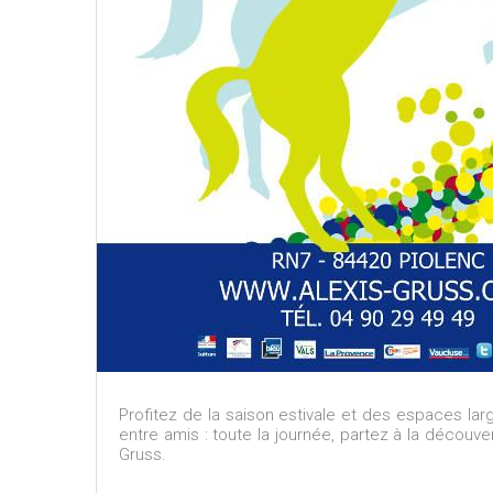
Profitez de la saison estivale et des espaces la
entre amis : toute la journée, partez à la découve
Gruss.