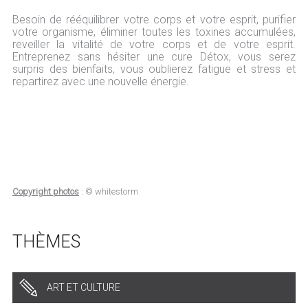
Besoin de rééquilibrer votre corps et votre esprit, purifier
votre organisme, éliminer toutes les toxines accumulées,
reveiller la vitalité de votre corps et de votre esprit.
Entreprenez sans hésiter une cure Détox, vous serez
surpris des bienfaits, vous oublierez fatigue et stress et
repartirez avec une nouvelle énergie.
Copyright photos
: © whitestorm
THÈMES
ART ET CULTURE