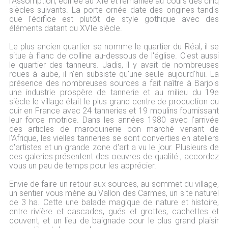
l'Assomption, édifiée au XIe et remaniée au cours des cinq
siècles suivants. La porte ornée date des origines tandis
que l'édifice est plutôt de style gothique avec des
éléments datant du XVIe siècle.
Le plus ancien quartier se nomme le quartier du Réal, il se
situe à flanc de colline au-dessous de l'église. C'est aussi
le quartier des tanneurs. Jadis, il y avait de nombreuses
roues à aube, il n'en subsiste qu'une seule aujourd'hui. La
présence des nombreuses sources a fait naître à Barjols
une industrie prospère de tannerie et au milieu du 19e
siècle le village était le plus grand centre de production du
cuir en France avec 24 tanneries et 19 moulins fournissant
leur force motrice. Dans les années 1980 avec l'arrivée
des articles de maroquinerie bon marché venant de
l'Afrique, les vielles tanneries se sont converties en ateliers
d'artistes et un grande zone d'art a vu le jour. Plusieurs de
ces galeries présentent des oeuvres de qualité ; accordez
vous un peu de temps pour les apprécier.
Envie de faire un retour aux sources, au sommet du village,
un sentier vous mène au Vallon des Carmes, un site naturel
de 3 ha. Cette une balade magique de nature et histoire,
entre rivière et cascades, gués et grottes, cachettes et
couvent, et un lieu de baignade pour le plus grand plaisir