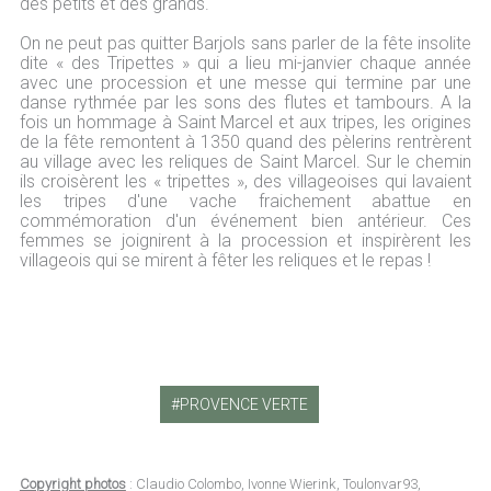
des petits et des grands.
On ne peut pas quitter Barjols sans parler de la fête insolite
dite « des Tripettes » qui a lieu mi-janvier chaque année
avec une procession et une messe qui termine par une
danse rythmée par les sons des flutes et tambours. A la
fois un hommage à Saint Marcel et aux tripes, les origines
de la fête remontent à 1350 quand des pèlerins rentrèrent
au village avec les reliques de Saint Marcel. Sur le chemin
ils croisèrent les « tripettes », des villageoises qui lavaient
les tripes d'une vache fraichement abattue en
commémoration d'un événement bien antérieur. Ces
femmes se joignirent à la procession et inspirèrent les
villageois qui se mirent à fêter les reliques et le repas !
PROVENCE VERTE
Copyright photos
: Claudio Colombo, Ivonne Wierink, Toulonvar93,