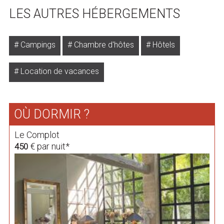
LES AUTRES HÉBERGEMENTS
Campings
Chambre d'hôtes
Hôtels
Location de vacances
OÙ DORMIR ?
Le Complot
€ par nuit*
450