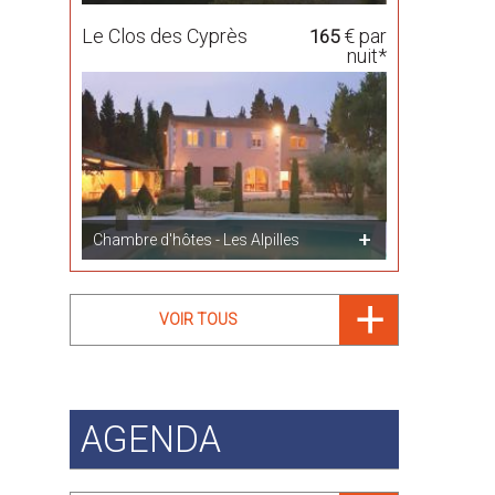
Le Clos des Cyprès
€ par
165
nuit*
Chambre d'hôtes - Les Alpilles
VOIR TOUS
AGENDA