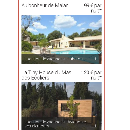
Au bonheur de Malan
€ par
99
nuit*
Location de vacances - Luberon
La Tiny House du Mas
€ par
120
des Écoliers
nuit*
Location de vacances - Avignon et
ses alentours