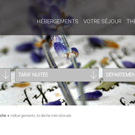
HÉBERGEMENTS
VOTRE SÉJOUR
TH
TARIF NUITÉE
DÉPARTEME
»
èche
Hébergements Ardèche méridionale