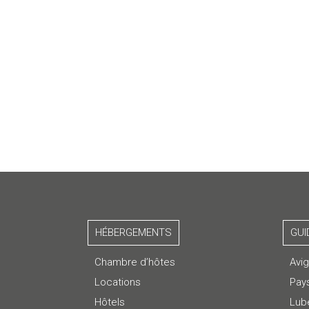
HÉBERGEMENTS
GUI
Chambre d’hôtes
Avi
Locations
Pay
Hôtels
Lub