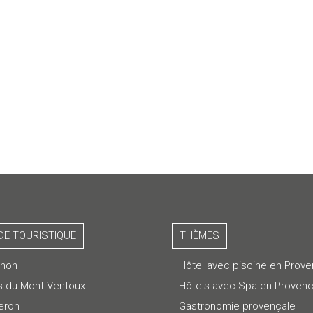
DE TOURISTIQUE
THÈMES
gnon
Hôtel avec piscine en Prov
s du Mont Ventoux
Hôtels avec Spa en Proven
eron
Gastronomie provençale