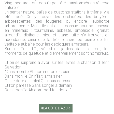
Vingt hectares ont depuis peu été transformés en réserve
naturelle :
un sentier nature, balisé de quatorze stations à thème, y a
été tracé. On y trouve des orchidées, des bruyères
arborescentes, des fougères ou encore l'euphorbe
arborescente. Mais l'île est aussi connue pour sa richesse
en minéraux : tourmaline, asbeste, amphibole, grenat,
almandin, disthène, mica et titane rutile s'y trouvent en
abondance, ainsi que la très recherchée pierre de fer,
véritable aubaine pour les géologues amateurs.
Sur les îles d'Or, véritables jardins dans la mer, les
moments de quiétude et d'émerveillement sont nombreux.
Et on se surprend à avoir sur les lèvres la chanson d'Henri
Salvador
"Dans mon île Ah comme on est bien
Dans mon île On n'fait jamais rien
On se dore au soleil Qui nous caresse
Et l'on paresse Sans songer à demain
Dans mon île Ah comme il fait doux…"
LA CÔTE D'AZUR