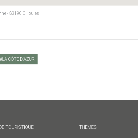
nne - 83190 Ollioules
LA CÔTE D'AZUR
DE TOURISTIQUE
THÈMES