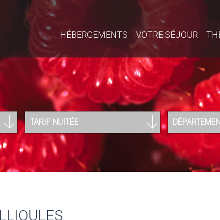
HÉBERGEMENTS
VOTRE SÉJOUR
TH
TARIF NUITÉE
DÉPARTEME
LLIOULES