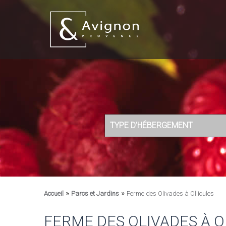
TYPE D'HÉBERGEMENT
»
»
Accueil
Parcs et Jardins
Ferme des Olivades à Ollioules
FERME DES OLIVADES À O