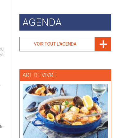
AGENDA
VOIR TOUT L'AGENDA
au
es
ART DE VIVRE
.
de