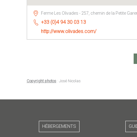
Ferme Les Olivades - 257, chemin de la Petite Gare
+33 (0)4 94 30 03 13
http://www.olivades.com/
Copyright photos
: José Nicolas
HÉBERGEMENTS
GUI