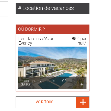
Location de vacances
OÙ DORMIR ?
Les Jardins d’Azur -
€ par
85
Evancy
nuit*
Location de vacances - La Côte
d'Azur
VOIR TOUS