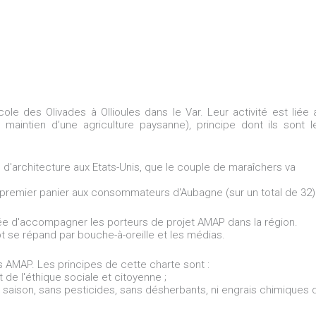
icole des Olivades à Ollioules dans le Var. Leur activité est liée 
aintien d’une agriculture paysanne), principe dont ils sont l
age d'architecture aux Etats-Unis, que le couple de maraîchers va
le premier panier aux consommateurs d'Aubagne (sur un total de 32)
ée d'accompagner les porteurs de projet AMAP dans la région.
 se répand par bouche-à-oreille et les médias.
s AMAP. Les principes de cette charte sont :
t de l'éthique sociale et citoyenne ;
de saison, sans pesticides, sans désherbants, ni engrais chimiques 