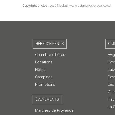
Copyright photos
: José Nicolas, www.avignon-et-provence.com
HÉBERGEMENTS
GUI
Chambre d’hôtes
Avi
Locations
Pay
Hôtels
Lub
Campings
Pays
Promotions
Les 
Cam
ÉVENEMENTS
Hau
La 
Marchés de Provence