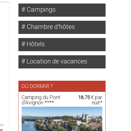
Campings
Chambre d'hôtes
Hôtels
Location de vacances
OÙ DORMIR ?
Camping du Pont
€ par
18.75
d’Avignon ****
nuit*
on
ar
,