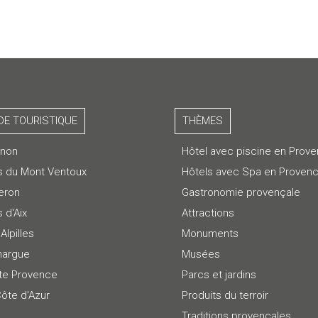
DE TOURISTIQUE
THÈMES
gnon
Hôtel avec piscine en Prov
s du Mont Ventoux
Hôtels avec Spa en Proven
eron
Gastronomie provençale
 d'Aix
Attractions
Alpilles
Monuments
argue
Musées
te Provence
Parcs et jardins
Côte d'Azur
Produits du terroir
Traditions provençales