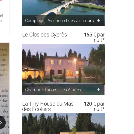
ne
es
Campings - Avignon et ses alentours
Le Clos des Cyprès
€ par
165
nuit*
Chambre d'hôtes - Les Alpilles
La Tiny House du Mas
€ par
120
des Écoliers
nuit*