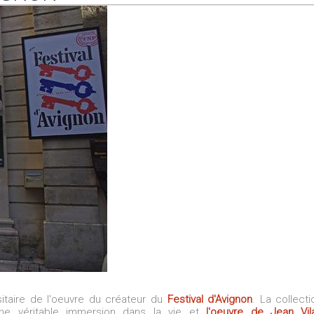
taire de l'oeuvre du créateur du
Festival d'Avignon
. La collecti
ne véritable immersion dans la vie et
l'oeuvre de Jean Vil