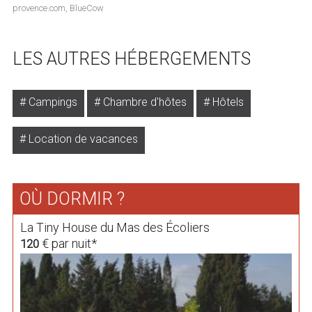
provence.com, BlueCow
LES AUTRES HÉBERGEMENTS
Campings
Chambre d'hôtes
Hôtels
Location de vacances
OÙ DORMIR ?
La Tiny House du Mas des Écoliers
€ par nuit*
120