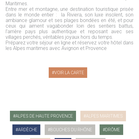
Maritimes.
Entre mer et montagne, une destination touristique prisée
dans le monde entier : la Riviera, son luxe insolent, son
ambiance glamour et ses plages bondées en été, et pour
ceux qui aiment vagabonder loin des sentiers battus,
l'arrière pays plus authentique et reposant avec ses
villages perchés, véritables joyaux hors du temps.
Préparez votre séjour en ligne et réservez votre hôtel dans
les Alpes maritimes avec Avignon et Provence
VOIR LA CARTE
ALPES DE HAUTE PROVENCE
ALPES MARITIMES
ARDÈCHE
BOUCHES DU RHÔNE
DRÔME