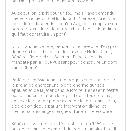
par Dieu pour construire un pont à Avignon.
Au début, on le prit pour un fou, mais il avait entendu
une voix venue du ciel lui dictant : "Bénézet, prend ta
houlette et descends jusqu'en Avignon, la capitale du
bord de l'eau : tu parlera aux habitants et tu leur diras
qu'il faut construire un pont".
Un dimanche de fête, pendant que l'évêque d'Avignon
donne sa bénédiction sur le parvis de Notre-Dame,
Bénézet l'interpelle : "Seigneur Evêque, je suis
mandaté par le Tout-Puissant pour construire un pont
sur le Rhône"...
Raillé par les Avignonnais, le berger est mis au défi par
le prélat de charger une pierre énorme sur ses
épaules et de la jeter dans le Rhône. Bénézet n'hésite
pas un instant, et sous le regard de la foule ébahie,
soulève le bloc de pierre avant de le jeter dans l'eau,
aidé dit-on depuis par une intervention divine, et
même par des anges baignés d'une lumière dorée.
Bénézet a vraiment existé, il est mort en 1184 et ne
put donc voir l'achèvement du pont un an plus tard. Il