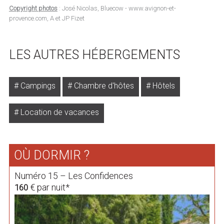
Copyright photos
: José Nicolas, Bluecow - www.avignon-et-
provence.com, A et JP Fizet
LES AUTRES HÉBERGEMENTS
Campings
Chambre d'hôtes
Hôtels
Location de vacances
OÙ DORMIR ?
Numéro 15 – Les Confidences
€ par nuit*
160