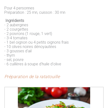
Pour 4 personnes
Préparation : 25 mn, cuisson : 30 mn
Ingrédients
- 2 aubergines
- 2 courgettes
- 2 poivrons (1 rouge, 1 vert)
- 3-4 tomates
- 1 bel oignon ou 4 petits oignons frais
- 10 olives noires dénoyautées
- 3 gousses d'ail
- thym
- sel, poivre
- 6 cuillères à soupe d'huile d'olive
Préparation de la ratatouille